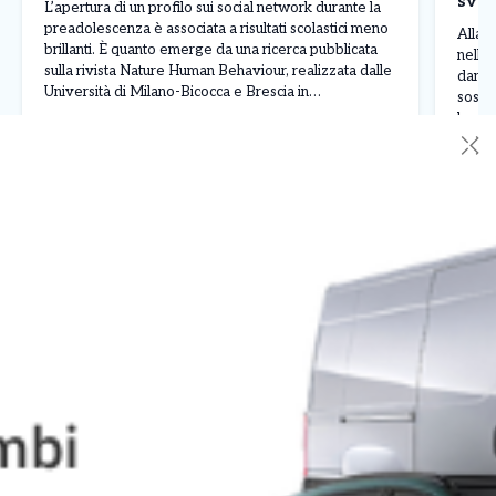
sval
L’apertura di un profilo sui social network durante la
bor
preadolescenza è associata a risultati scolastici meno
Allarm
brillanti. È quanto emerge da una ricerca pubblicata
nelle 
sulla rivista Nature Human Behaviour, realizzata dalle
danni 
Università di Milano-Bicocca e Brescia in
sospet
collaborazione con il Centro Studi Socialis e
banda 
l’associazione Sloworking. Lo studio ha coinvolto
✕
luglio
Leggi Tutto
09/08/2026
08/0
5.227 studenti italiani, analizzando il […]
della 