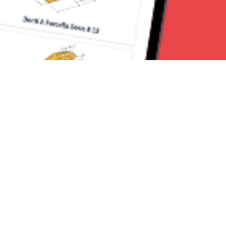
Seguici su:
Torino News 24
Lavora con noi