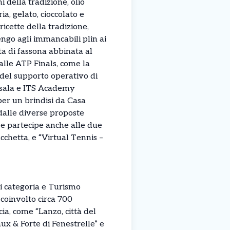
 della tradizione, olio
a, gelato, cioccolato e
ricette della tradizione,
engo agli immancabili plin ai
uta di fassona abbinata al
 alle ATP Finals, come la
 del supporto operativo di
di sala e ITS Academy
per un brindisi da Casa
 dalle diverse proposte
o e partecipe anche alle due
chetta, e “Virtual Tennis –
di categoria e Turismo
 coinvolto circa 700
ia, come “Lanzo, città del
ux & Forte di Fenestrelle” e