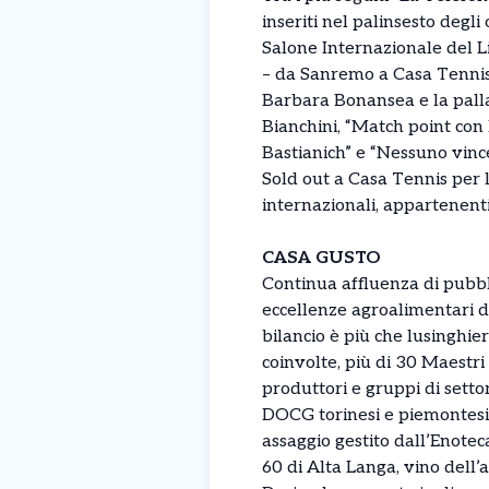
inseriti nel palinsesto degli
Salone Internazionale del L
– da Sanremo a Casa Tennis”,
Barbara Bonansea e la pall
Bianchini, “Match point con l
Bastianich” e “Nessuno vince
Sold out a Casa Tennis per l
internazionali, appartenenti
CASA GUSTO
Continua affluenza di pubbli
eccellenze agroalimentari d
bilancio è più che lusinghie
coinvolte, più di 30 Maestri 
produttori e gruppi di settor
DOCG torinesi e piemontesi p
assaggio gestito dall’Enoteca
60 di Alta Langa, vino dell’a