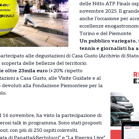
delle Nitto ATP Finals ospi
novembre 2025. Il grande
anche l’occasione per accen
eccellenze enogastronomic
Torino e del Piemonte.
Un pubblico variegato, t
tennis e giornalisti ha a
artecipato alle degustazioni di Casa Gusto (Archivio di Stato
a scoperta delle bellezze del territorio.
le oltre 23mila euro
(+20% rispetto
tazioni a Casa Gusto, alle Visite Guidate e al
 devoluti alla Fondazione Piemontese per la
lo.
al 16 novembre, ha visto la partecipazione di
merosi talk in programma. Sono stati proposti
 out, con più di 250 ospiti coinvolti.
nata di Panatta&Bertolucci” e “La Riserva Live”,