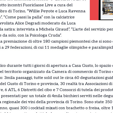
 otto incontri Fuoriclasse Live a cura del
ibro di Torino, “Willie Peyote e Luca Ravenna
 “Come passi la palla” con la calciatrice
avolista Alice Degradi moderato da Luca
a satira: intervista a Michela Giraud”, “L’arte del servizio pe
 da solo, con la Psicologa Cruda”.
a premiazione di oltre 180 campioni piemontesi che si sono d
 a 29 federazioni, di cui 11 medaglie olimpiche e paralimpich
co durante tutti i giorni di apertura a Casa Gusto, lo spazio 
el territorio organizzato da Camera di commercio di Torino 
ro: 3mila passaggi, tutte sold out le circa 60 degustazioni gui
del Gusto di Torino e provincia, 30 realtà tra Associazioni di 
e, 6 ATL, 6 Distretti del cibo e 7 Consorzi di tutela dei prodott
resentati per un totale di 4mila bicchieri serviti nelle degu
 regionale dei vini della provincia di Torino. Sono state 350 
nno, quasi 300 i cocktail mixati con brachetto o freisa, oltre 1