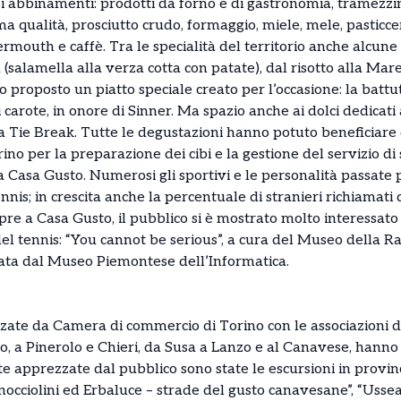
i abbinamenti: prodotti da forno e di gastronomia, tramezzini
a qualità, prosciutto crudo, formaggio, miele, mele, pasticceri
ermouth e caffè. Tra le specialità del territorio anche alcune 
à (salamella alla verza cotta con patate), dal risotto alla Mar
to proposto un piatto speciale creato per l’occasione: la batt
 carote, in onore di Sinner. Ma spazio anche ai dolci dedicati
ta Tie Break. Tutte le degustazioni hanno potuto beneficiare
rino per la preparazione dei cibi e la gestione del servizio 
 Casa Gusto. Numerosi gli sportivi e le personalità passate 
nnis; in crescita anche la percentuale di stranieri richiamati
empre a Casa Gusto, il pubblico si è mostrato molto interessat
l tennis: “You cannot be serious”, a cura del Museo della Rac
ata dal Museo Piemontese dell’Informatica.
izzate da Camera di commercio di Torino con le associazioni 
o, a Pinerolo e Chieri, da Susa a Lanzo e al Canavese, hanno
e apprezzate dal pubblico sono state le escursioni in provinc
nocciolini ed Erbaluce – strade del gusto canavesane”, “Ussea