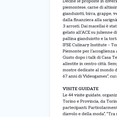
Decine le proposte in divers
piemontese, carne di altissim
gianduiotti, birra, grappe, v
dalla finanziera alla sarign
3 arrosti. Dai macellai è sta
gelato all’ACE su julienne di
pallina gianduiotto e la tor
IFSE Culinary Institute – To
Piemonte per l’accoglienza a
Gusto dopo i talk di Casa Te
allestite in centro città. S
mostre dedicate al mondo de
67 anni di Videogames”, cur
VISITE GUIDATE
Le 44 visite guidate, organ
Torino e Provincia, da Torin
partecipanti. Particolarment
diavolo e della moda”, “Tra 