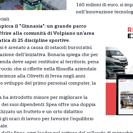
160 milioni di euro, si i
nell’innovazione tecnolog
iali.
 spicca il “Ginnasia”: un grande parco
ffrire alla comunità di Volpiano un’area
tica di 25 discipline sportive
.
i è arenato a causa di ostacoli burocratici,
zione dell’iniziativa. Bonaria spiega che per
ienda deve saper restituire al territorio, pena
cio, che si riflette nella filosofia aziendale
erienze alla Olivetti di Ivrea negli anni
lo sviluppo del primo personal computer, la
a ha introdotto misure per migliorare la
a dei suoi dipendenti: Spea offre una doppia
lizzato un frutteto e un orto didattico
i gli orari di lavoro per favorire l’equilibrio
ale.