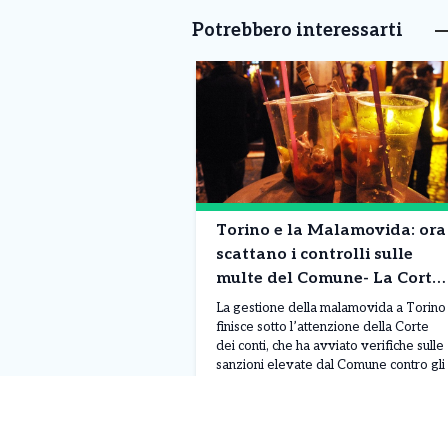
Potrebbero interessarti
Torino e la Malamovida: ora
scattano i controlli sulle
multe del Comune- La Corte
dei conti verifica il sistema.
La gestione della malamovida a Torino
La situazione
finisce sotto l’attenzione della Corte
dei conti, che ha avviato verifiche sulle
sanzioni elevate dal Comune contro gli
esercizi commerciali ritenuti
responsabili di violazioni legate agli
Leggi Tutto
06/08/2026
assembramenti e alla vendita di
alcolici. L’accertamento riguarda alcuni