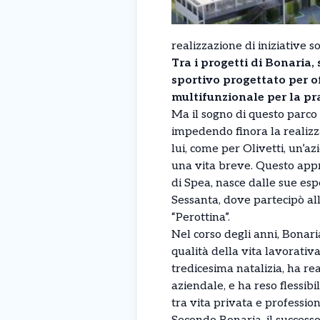
realizzazione di iniziative soc
Tra i progetti di Bonaria,
sportivo progettato per o
multifunzionale per la pra
Ma il sogno di questo parco s
impedendo finora la realizza
lui, come per Olivetti, un’az
una vita breve. Questo approc
di Spea, nasce dalle sue esp
Sessanta, dove partecipò al
“Perottina”.
Nel corso degli anni, Bonari
qualità della vita lavorativ
tredicesima natalizia, ha rea
aziendale, e ha reso flessibil
tra vita privata e profession