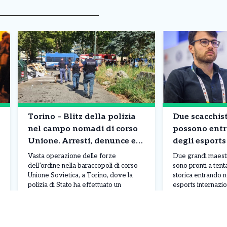
Torino – Blitz della polizia
Due scacchist
nel campo nomadi di corso
possono entra
Unione. Arresti, denunce e
degli esport
sequestri
un posto nel
Vasta operazione delle forze
Due grandi maestri 
Montepremi: 
dell’ordine nella baraccopoli di corso
sono pronti a ten
Unione Sovietica, a Torino, dove la
storica entrando 
di euro .
polizia di Stato ha effettuato un
esports internazion
servizio straordinario di controllo per
già affermati nel
contrastare criminalità e situazioni di
grazie ai risultati
Leggi Tutto
05/08/2026
05/08/2026
degrado. L’intervento, coordinato dal
competizioni, punt
commissariato Mirafiori e svolto con il
qualificazione per 