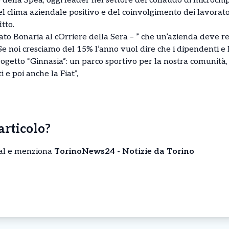
 della Spea, oggi leader nel settore del collaudo di microchip
el clima aziendale positivo e del coinvolgimento dei lavorat
itto.
ato Bonaria al cOrriere della Sera – ” che un’azienda deve rest
Se noi cresciamo del 15% l’anno vuol dire che i dipendenti e l
progetto “Ginnasia”: un parco sportivo per la nostra comunità
i e poi anche la Fiat”,
’articolo?
cial e menziona
TorinoNews24 - Notizie da Torino