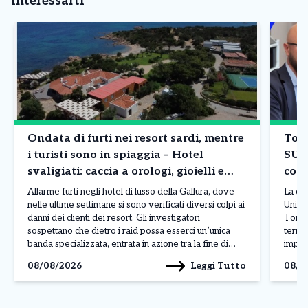
interessarti
Ondata di furti nei resort sardi, mentre
Tori
i turisti sono in spiaggia – Hotel
SUA
svaligiati: caccia a orologi, gioielli e
comp
borse
Allarme furti negli hotel di lusso della Gallura, dove
La co
nelle ultime settimane si sono verificati diversi colpi ai
Unico 
danni dei clienti dei resort. Gli investigatori
Torin
sospettano che dietro i raid possa esserci un’unica
territ
banda specializzata, entrata in azione tra la fine di
impres
luglio e l’inizio di agosto nelle località più esclusive
centr
Leggi Tutto
08/08/2026
08/0
della costa sarda. L’ultimo […]
Paolo
(Sport