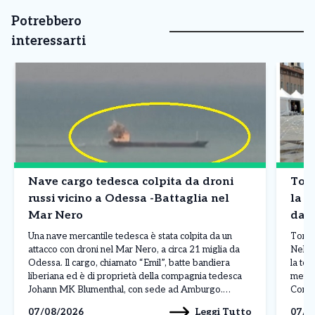
Potrebbero
interessarti
Nave cargo tedesca colpita da droni
Tori
russi vicino a Odessa -Battaglia nel
la n
Mar Nero
da r
Una nave mercantile tedesca è stata colpita da un
Torino
attacco con droni nel Mar Nero, a circa 21 miglia da
Nella
Odessa. Il cargo, chiamato “Emil”, batte bandiera
la te
liberiana ed è di proprietà della compagnia tedesca
meteo
Johann MK Blumenthal, con sede ad Amburgo.
Consol
L’attacco ha provocato un incendio a bordo e
più e
Leggi Tutto
07/08/2026
07/0