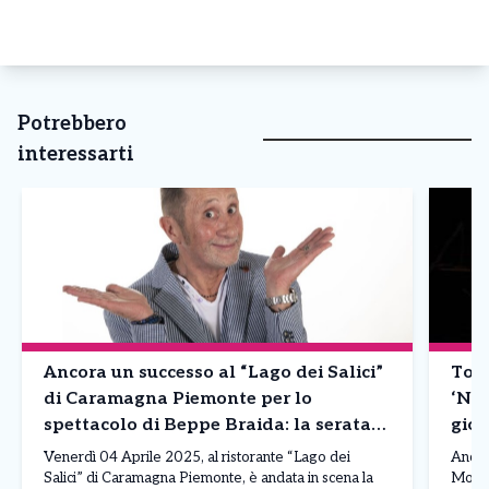
Potrebbero
interessarti
Ancora un successo al “Lago dei Salici”
Tori
di Caramagna Piemonte per lo
‘Nic
spettacolo di Beppe Braida: la serata
gior
evento
inte
Venerdì 04 Aprile 2025, al ristorante “Lago dei
Ancora
Salici” di Caramagna Piemonte, è andata in scena la
Moncal