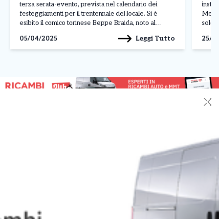
terza serata-evento, prevista nel calendario dei
instal
festeggiamenti per il trentennale del locale. Si è
Merca
esibito il comico torinese Beppe Braida, noto al
sold 
grande pubblico per le sue partecipazioni a vari
A fest
Leggi Tutto
05/04/2025
25/0
programmi televisivi quali Zelig, Colorado Cafè,
i 2mil
Striscia la […]
✕