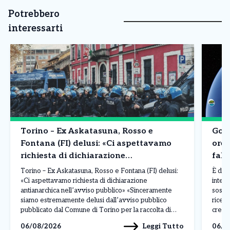
Potrebbero
interessarti
Torino – Ex Askatasuna, Rosso e
Goog
Fontana (FI) delusi: «Ci aspettavamo
ore 
richiesta di dichiarazione
fals
antianarchica nell’avviso pubblico»
Torino – Ex Askatasuna, Rosso e Fontana (FI) delusi:
È dur
«Ci aspettavamo richiesta di dichiarazione
intell
antianarchica nell’avviso pubblico» «Sinceramente
sospe
siamo estremamente delusi dall’avviso pubblico
ricev
pubblicato dal Comune di Torino per la raccolta di
crear
manifestazioni d’interesse per l’immobile che
dirett
Leggi Tutto
06/08/2026
06/0
ospitava Askatasuna. Ci aspettavamo che,
La pos