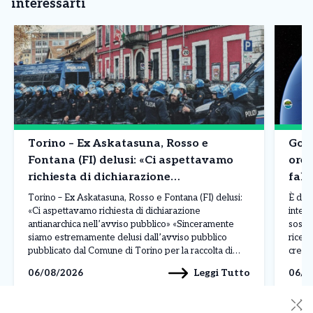
interessarti
Torino – Ex Askatasuna, Rosso e
Goog
Fontana (FI) delusi: «Ci aspettavamo
ore 
richiesta di dichiarazione
fals
antianarchica nell’avviso pubblico»
Torino – Ex Askatasuna, Rosso e Fontana (FI) delusi:
È dur
«Ci aspettavamo richiesta di dichiarazione
intell
antianarchica nell’avviso pubblico» «Sinceramente
sospe
siamo estremamente delusi dall’avviso pubblico
ricev
pubblicato dal Comune di Torino per la raccolta di
crear
manifestazioni d’interesse per l’immobile che
dirett
Leggi Tutto
06/08/2026
06/0
ospitava Askatasuna. Ci aspettavamo che,
La pos
sull’esempio del Comune di Rivoli per le richieste di
solle
✕
occupazione temporanea del […]