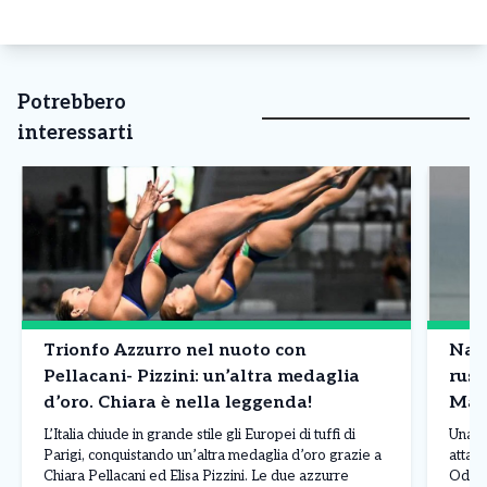
Potrebbero
interessarti
Trionfo Azzurro nel nuoto con
Nave
Pellacani- Pizzini: un’altra medaglia
russ
d’oro. Chiara è nella leggenda!
Mar
L’Italia chiude in grande stile gli Europei di tuffi di
Una n
Parigi, conquistando un’altra medaglia d’oro grazie a
attacc
Chiara Pellacani ed Elisa Pizzini. Le due azzurre
Odess