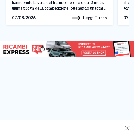
hanno vinto la gara del trampolino sincro dai 3 metri,
liber
ultima prova della competizione, ottenendo un totale
Johan
di 308,07 punti. Alle loro spalle si sono piazzate le
L’att
Leggi Tutto
07/08/2026
07/0
ucraine Ksenila Bochek […]
manda
✕