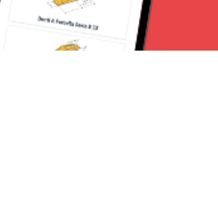
Seguici su:
Torino News 24
Lavora con noi
Chi Siamo