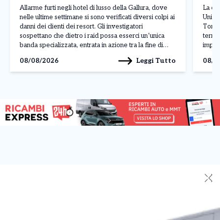
borse
Allarme furti negli hotel di lusso della Gallura, dove
La co
nelle ultime settimane si sono verificati diversi colpi ai
Unico 
danni dei clienti dei resort. Gli investigatori
Torin
sospettano che dietro i raid possa esserci un’unica
territ
banda specializzata, entrata in azione tra la fine di
impres
luglio e l’inizio di agosto nelle località più esclusive
centr
Leggi Tutto
08/08/2026
08/0
della costa sarda. L’ultimo […]
Paolo
(Sport
✕