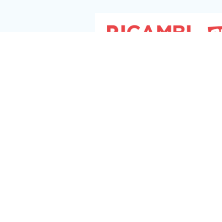
Chiavarino. “La digitalizzazione del
SUAP (Sportello […]
Seguici s