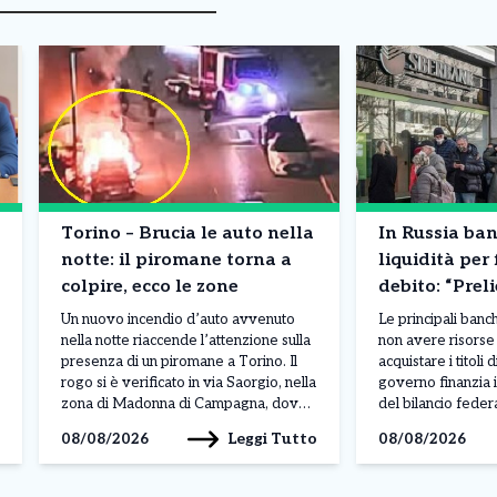
Torino – Brucia le auto nella
In Russia ba
notte: il piromane torna a
liquidità per 
colpire, ecco le zone
debito: “Preli
contanti”. Co
Un nuovo incendio d’auto avvenuto
Le principali ban
succedendo
nella notte riaccende l’attenzione sulla
non avere risorse 
presenza di un piromane a Torino. Il
acquistare i titoli d
rogo si è verificato in via Saorgio, nella
governo finanzia i
zona di Madonna di Campagna, dove
del bilancio federa
una vettura parcheggiata è stata
da Taras Skvortso
Leggi Tutto
08/08/2026
08/08/2026
completamente distrutta dalle fiamme.
direttore finanzia
Il fuoco ha inoltre rischiato di
ha evidenziato una
coinvolgere altri due veicoli lasciati
carenza di liquidit