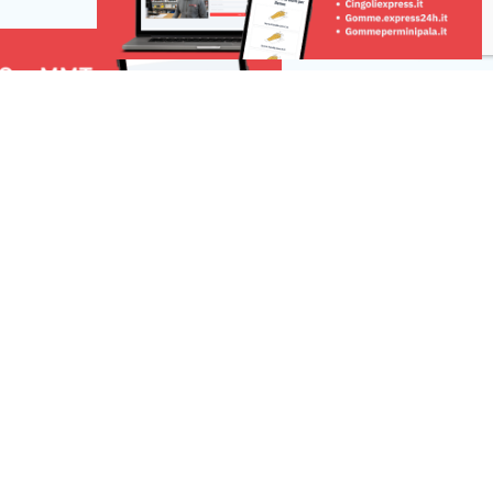
o in dubbio la
complessiva vicina […]
ere […]
Risorse
 una Segnalazione
r la tua pubblicità