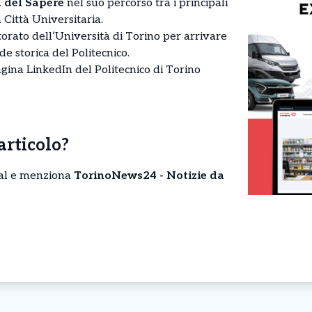
a del Sapere
nel suo percorso tra i principali
 Città Universitaria.
ttorato dell’Università di Torino per arrivare
de storica del Politecnico.
agina LinkedIn del Politecnico di Torino
’articolo?
cial e menziona
TorinoNews24 - Notizie da