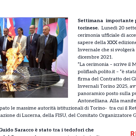
Settimana importante pe
torinese.
Lunedì 20 settem
cerimonia ufficiale di acc
sapere della XXX edizion
Invernale che si svolgerà
dicembre 2021.
“La cerimonia – scrive il 
poliflash.polito.it – “è sta
firma del Contratto dei G
Invernali Torino 2025, a
panoramico posto sulla p
Antonelliana. Alla manife
pato le massime autorità istituzionali di Torino- tra cui il Re
gazione di Lucerna, della FISU, del Comitato Organizzatore G
 Guido Saracco è stato tra i tedofori che