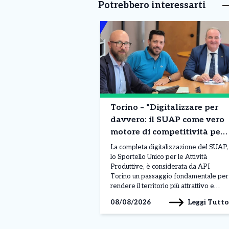
Potrebbero interessarti
Torino – “Digitalizzare per
davvero: il SUAP come vero
motore di competitività per
la città”
La completa digitalizzazione del SUAP,
lo Sportello Unico per le Attività
Produttive, è considerata da API
Torino un passaggio fondamentale per
rendere il territorio più attrattivo e
semplificare il rapporto tra imprese e
Leggi Tutto
08/08/2026
pubblica amministrazione. Il tema è
stato al centro di un incontro con
l’assessore al Commercio Paolo