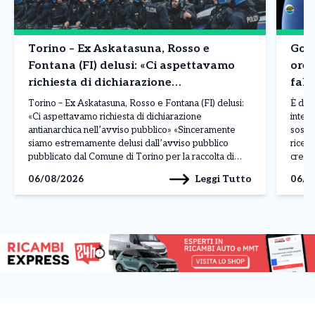
Torino – Ex Askatasuna, Rosso e
Goog
Fontana (FI) delusi: «Ci aspettavamo
ore 
richiesta di dichiarazione
fals
antianarchica nell’avviso pubblico»
Torino – Ex Askatasuna, Rosso e Fontana (FI) delusi:
È dur
«Ci aspettavamo richiesta di dichiarazione
intell
antianarchica nell’avviso pubblico» «Sinceramente
sospe
siamo estremamente delusi dall’avviso pubblico
ricev
pubblicato dal Comune di Torino per la raccolta di
crear
manifestazioni d’interesse per l’immobile che
dirett
Leggi Tutto
06/08/2026
06/0
ospitava Askatasuna. Ci aspettavamo che,
La pos
sull’esempio del Comune di Rivoli per le richieste di
solle
occupazione temporanea del […]