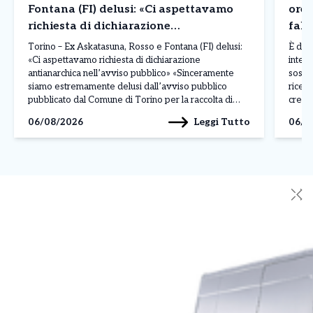
Fontana (FI) delusi: «Ci aspettavamo
ore 
richiesta di dichiarazione
fals
antianarchica nell’avviso pubblico»
Torino – Ex Askatasuna, Rosso e Fontana (FI) delusi:
È dur
«Ci aspettavamo richiesta di dichiarazione
intell
antianarchica nell’avviso pubblico» «Sinceramente
sospe
siamo estremamente delusi dall’avviso pubblico
ricev
pubblicato dal Comune di Torino per la raccolta di
crear
manifestazioni d’interesse per l’immobile che
dirett
Leggi Tutto
06/08/2026
06/0
ospitava Askatasuna. Ci aspettavamo che,
La pos
sull’esempio del Comune di Rivoli per le richieste di
solle
occupazione temporanea del […]
✕