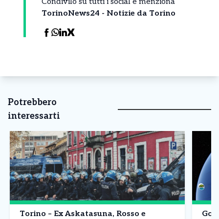
Condivilo su tutti i social e menziona
TorinoNews24 - Notizie da Torino
Potrebbero
interessarti
Torino – Ex Askatasuna, Rosso e
Goog