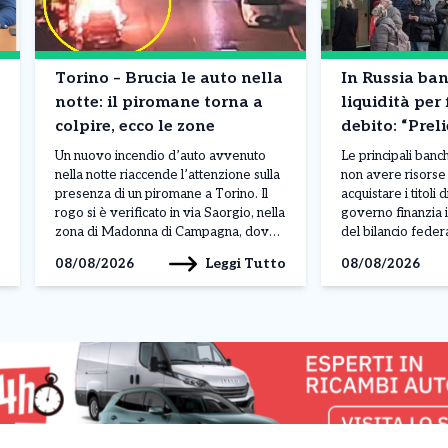
Torino – Brucia le auto nella
In Russia ba
notte: il piromane torna a
liquidità per 
colpire, ecco le zone
debito: “Preli
contanti”. Co
Un nuovo incendio d’auto avvenuto
Le principali ban
succedendo
nella notte riaccende l’attenzione sulla
non avere risorse 
presenza di un piromane a Torino. Il
acquistare i titoli d
rogo si è verificato in via Saorgio, nella
governo finanzia i
zona di Madonna di Campagna, dove
del bilancio federa
una vettura parcheggiata è stata
da Taras Skvortso
Leggi Tutto
08/08/2026
08/08/2026
completamente distrutta dalle fiamme.
direttore finanzia
Il fuoco ha inoltre rischiato di
ha evidenziato una
coinvolgere altri due veicoli lasciati
carenza di liquidit
nelle vicinanze, ma l’intervento […]
bancario, mettend
capacità di sosten