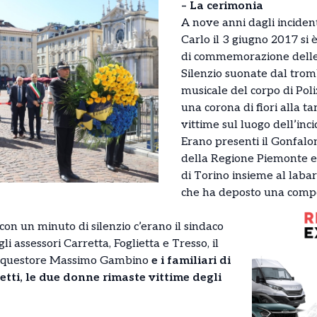
– La cerimonia
A nove anni dagli inciden
Carlo il 3 giugno 2017 si
di commemorazione delle 
Silenzio suonate dal trom
musicale del corpo di Poli
una corona di fiori alla 
vittime sul luogo dell’inc
Erano presenti il Gonfalon
della Regione Piemonte e
di Torino insieme al labar
che ha deposto una compo
n un minuto di silenzio c’erano il sindaco
i assessori Carretta, Foglietta e Tresso, il
il questore Massimo Gambino
e i familiari di
etti, le due donne rimaste vittime degli