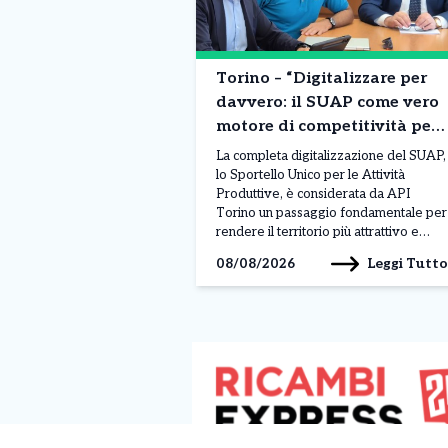
Torino – “Digitalizzare per
davvero: il SUAP come vero
motore di competitività per
la città”
La completa digitalizzazione del SUAP,
lo Sportello Unico per le Attività
Produttive, è considerata da API
Torino un passaggio fondamentale per
rendere il territorio più attrattivo e
semplificare il rapporto tra imprese e
Leggi Tutto
08/08/2026
pubblica amministrazione. Il tema è
stato al centro di un incontro con
l’assessore al Commercio Paolo
Chiavarino. “La digitalizzazione del
SUAP (Sportello […]