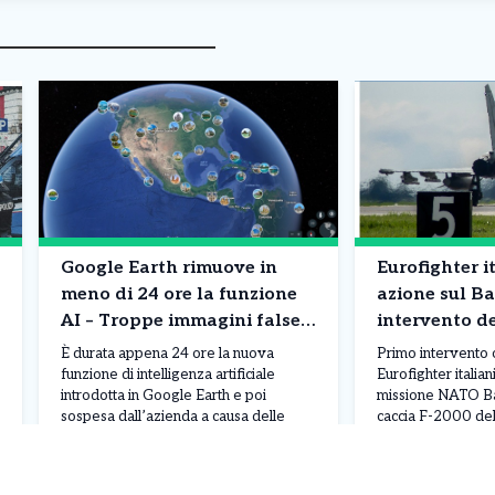
Google Earth rimuove in
Eurofighter it
meno di 24 ore la funzione
azione sul Ba
AI – Troppe immagini false
intervento d
di disastri e incidenti
NATO
È durata appena 24 ore la nuova
Primo intervento 
funzione di intelligenza artificiale
Eurofighter italian
introdotta in Google Earth e poi
missione NATO Bal
sospesa dall’azienda a causa delle
caccia F-2000 del
numerose critiche ricevute. Lo
Militare, apparten
strumento permetteva agli utenti di
Air “Baltic Thunder
Leggi Tutto
06/08/2026
06/08/2026
creare immagini generate dall’IA e
dalla base di Šiauli