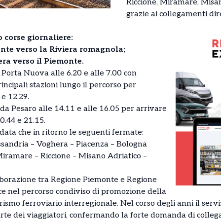
Riccione, Miramare, Misan
grazie ai collegamenti dire
o corse giornaliere:
nte verso la Riviera romagnola;
iera verso il Piemonte.
 Porta Nuova alle 6.20 e alle 7.00 con
ncipali stazioni lungo il percorso per
 e 12.29.
o da Pesaro alle 14.11 e alle 16.05 per arrivare
0.44 e 21.15.
ndata che in ritorno le seguenti fermate:
essandria – Voghera – Piacenza – Bologna
Miramare – Riccione – Misano Adriatico –
llaborazione tra Regione Piemonte e Regione
ce nel percorso condiviso di promozione della
rismo ferroviario interregionale. Nel corso degli anni il serv
te dei viaggiatori, confermando la forte domanda di collegam