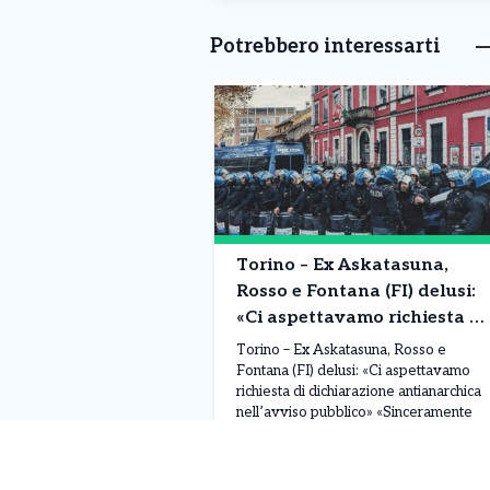
Potrebbero interessarti
Torino – Ex Askatasuna,
Rosso e Fontana (FI) delusi:
«Ci aspettavamo richiesta di
dichiarazione antianarchica
Torino – Ex Askatasuna, Rosso e
nell’avviso pubblico»
Fontana (FI) delusi: «Ci aspettavamo
richiesta di dichiarazione antianarchica
nell’avviso pubblico» «Sinceramente
siamo estremamente delusi dall’avviso
pubblico pubblicato dal Comune di
Leggi Tutto
06/08/2026
Torino per la raccolta di manifestazioni