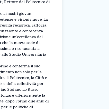
, Rettore del Politecnico di
re ai nostri giovani
mpetenze e visioni nuove. La
escita reciproca, rafforza
 cui talento e conoscenza
nizione un’eccellenza del
ta che la nuova sede di
ssima e riconosciuta a
 allo Studio Universitario
orino e conferma il suo
rimento non solo per la
 il Politecnico, la Città e
zio della collettività per
orino Stefano Lo Russo
fforzare ulteriormente la
ne, dopo i primi due anni di
 per le politiche di