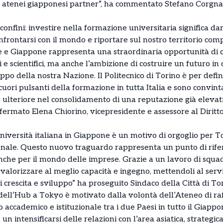
li atenei giapponesi partner”, ha commentato Stefano Corgnati
a confini: investire nella formazione universitaria significa da
onfrontarsi con il mondo e riportare sul nostro territorio co
 e Giappone rappresenta una straordinaria opportunità di cr
 e scientifici, ma anche l’ambizione di costruire un futuro in
uppo della nostra Nazione. Il Politecnico di Torino è per defi
i cuori pulsanti della formazione in tutta Italia e sono convin
ulteriore nel consolidamento di una reputazione già elevati
ffermato Elena Chiorino, vicepresidente e assessore al Diritto
niversità italiana in Giappone è un motivo di orgoglio per T
onale. Questo nuovo traguardo rappresenta un punto di rife
e per il mondo delle imprese. Grazie a un lavoro di squadra,
a valorizzare al meglio capacità e ingegno, mettendoli al servi
 crescita e sviluppo” ha proseguito Sindaco della Città di T
ell’Hub a Tokyo è motivato dalla volontà dell’Ateneo di ra
o accademico e istituzionale tra i due Paesi in tutto il Giappo
un intensificarsi delle relazioni con l’area asiatica, strategica