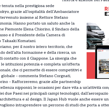
ricerca e aziende nel Paes
 è tenuta nella prestigiosa sede
okyo, grazie all’ospitalità dell’Ambasciatore
intervenuto insieme al Rettore Stefano
rimonia. Hanno portato un saluto anche la
ne Piemonte Elena Chiorino, il Sindaco della
usso e il Presidente della Camera di
o Takaaki Komatani.
iamo, per il nostro intero territorio, che
o dell’alta formazione e della ricerca, un
di contatto con il Giappone. La sinergia che
le istituzioni potenzia e completa un’offerta
ionale, che ci permette di essere competitivi e
e globale – commenta Stefano Corgnati,
orino – Rafforzeremo, grazie alle partnership
cellenza nipponici, le occasioni per dare vita a un’attività con
i due Paesi nei principali campi tecnologici, dall’aerospazio 
’architettura e al design. Il Japan Hub vuole anche essere un
ogliono intraprendere un percorso di studi che porta a ottene