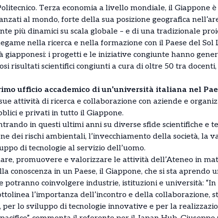
olitecnico. Terza economia a livello mondiale, il Giappone è 
zati al mondo, forte della sua posizione geografica nell’are
e più dinamici su scala globale – e di una tradizionale proie
legame nella ricerca e nella formazione con il Paese del Sol 
à giapponesi: i progetti e le iniziative congiunte hanno gener
 risultati scientifici congiunti a cura di oltre 50 tra docenti,
rimo ufficio accademico di un’università italiana nel Pa
sue attività di ricerca e collaborazione con aziende e organizz
lici e privati in tutto il Giappone.
entrando in questi ultimi anni su diverse sfide scientifiche e
ne dei rischi ambientali, l’invecchiamento della società, la v
luppo di tecnologie al servizio dell’uomo.
are, promuovere e valorizzare le attività dell’Ateneo in mate
la conoscenza in un Paese, il Giappone, che si sta aprendo u
he potranno coinvolgere industrie, istituzioni e università: “
ottolinea l’importanza dell’incontro e della collaborazione,
ni, per lo sviluppo di tecnologie innovative e per la realizza