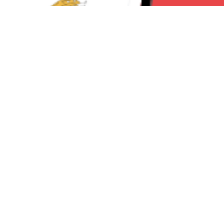
Seguici su:
Torino News 24
Lavora con noi
Chi Siamo
Contattaci