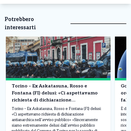
Potrebbero
interessarti
Torino – Ex Askatasuna, Rosso e
Goog
Fontana (FI) delusi: «Ci aspettavamo
ore 
richiesta di dichiarazione
fals
antianarchica nell’avviso pubblico»
Torino – Ex Askatasuna, Rosso e Fontana (FI) delusi:
È dur
«Ci aspettavamo richiesta di dichiarazione
intell
antianarchica nell’avviso pubblico» «Sinceramente
sospe
siamo estremamente delusi dall’avviso pubblico
ricev
pubblicato dal Comune di Torino per la raccolta di
crear