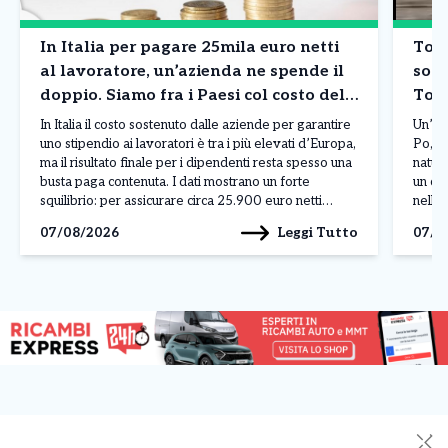
In Italia per pagare 25mila euro netti
Tori
al lavoratore, un’azienda ne spende il
sorp
doppio. Siamo fra i Paesi col costo del
Tor
lavoro più in alto in Europa. I dati
In Italia il costo sostenuto dalle aziende per garantire
Un’es
uno stipendio ai lavoratori è tra i più elevati d’Europa,
Po, n
ma il risultato finale per i dipendenti resta spesso una
natur
busta paga contenuta. I dati mostrano un forte
un co
squilibrio: per assicurare circa 25.900 euro netti
nelle 
all’anno a un lavoratore, un’impresa deve affrontare
offre
Leggi Tutto
07/08/2026
07/0
una spesa complessiva vicina […]
music
docum
✕