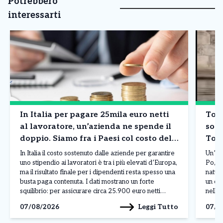
Potrebbero
interessarti
In Italia per pagare 25mila euro netti
Tori
al lavoratore, un’azienda ne spende il
sorp
doppio. Siamo fra i Paesi col costo del
Tor
lavoro più in alto in Europa. I dati
In Italia il costo sostenuto dalle aziende per garantire
Un’es
uno stipendio ai lavoratori è tra i più elevati d’Europa,
Po, n
ma il risultato finale per i dipendenti resta spesso una
natur
busta paga contenuta. I dati mostrano un forte
un co
squilibrio: per assicurare circa 25.900 euro netti
nelle 
all’anno a un lavoratore, un’impresa deve affrontare
offre
Leggi Tutto
07/08/2026
07/0
una spesa complessiva vicina […]
music
docum