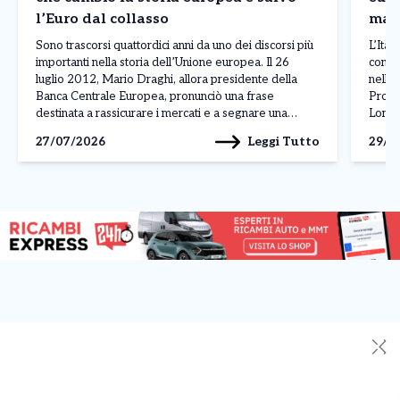
l’Euro dal collasso
magg
La c
Sono trascorsi quattordici anni da uno dei discorsi più
L’Ital
importanti nella storia dell’Unione europea. Il 26
contin
luglio 2012, Mario Draghi, allora presidente della
nella 
Banca Centrale Europea, pronunciò una frase
Prodot
destinata a rassicurare i mercati e a segnare una
Lombar
svolta nella crisi dell’euro: «Nell’ambito del nostro
conqui
Leggi Tutto
27/07/2026
29/0
mandato, la BCE è pronta a fare tutto il necessario […]
dall’
✕