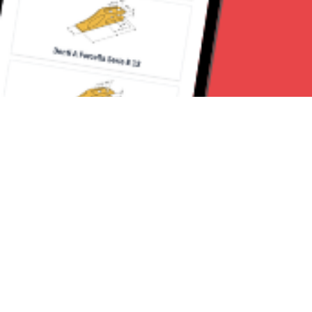
Seguici su:
Torino News 24
Lavora con noi