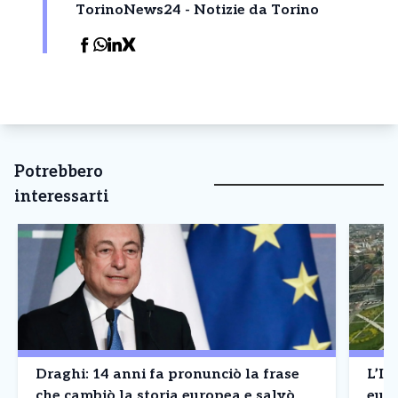
TorinoNews24 - Notizie da Torino
Potrebbero
interessarti
Draghi: 14 anni fa pronunciò la frase
L’It
che cambiò la storia europea e salvò
europea – Il Nord