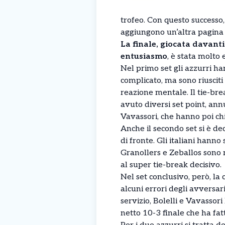
trofeo. Con questo successo
aggiungono un’altra pagina i
La finale, giocata davanti
entusiasmo
, è stata molto
Nel primo set gli azzurri h
complicato, ma sono riuscit
reazione mentale. Il tie-bre
avuto diversi set point, annu
Vavassori, che hanno poi chi
Anche il secondo set si è de
di fronte. Gli italiani hanno
Granollers e Zeballos sono r
al super tie-break decisivo.
Nel set conclusivo, però, la
alcuni errori degli avversar
servizio, Bolelli e Vavassor
netto 10-3 finale che ha fa