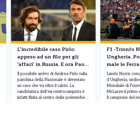
L’incredibile caso Pirlo:
F1 -Trionfo N
appeso ad un filo per gli
Ungheria. Po
‘affari’ in Russia. E ora Paolo
male le Ferra
Maldini pensa all’addio
Il possibile arrivo di Andrea Pirlo sulla
Lando Norris conq
panchina della Nazionale è diventato
d’Ungheria, undic
un caso che va oltre il calcio. La
Mondiale di Formu
candidatura dell’ex centrocampista è
McLaren il primo 
infatti finita al centro delle polemiche
Il campione del mo
per i suoi rapporti professionali con
impone sul circuit
Leggi Tutto
27/07/2026
26/07/2026
Fonbet, società di scommesse russa,
davanti a Max Ve
mettendo in discussione la scelta della
Bull e all’italiano 
Figc e creando tensioni ai vertici
porta la Mercedes
federali. Se […]
una gara gestita [