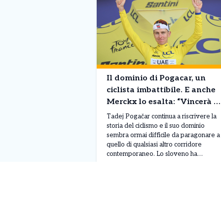
Il dominio di Pogacar, un
ciclista imbattibile. E anche
Merckx lo esalta: “Vincerà 8
Tour de France”
Tadej Pogačar continua a riscrivere la
storia del ciclismo e il suo dominio
sembra ormai difficile da paragonare a
quello di qualsiasi altro corridore
contemporaneo. Lo sloveno ha
conquistato il suo quinto Tour de
Leggi Tutto
30/07/2026
France, il terzo consecutivo, e nel
corso della stagione ha già ottenuto 19
successi, dimostrando una superiorità
evidente per qualità, continuità […]