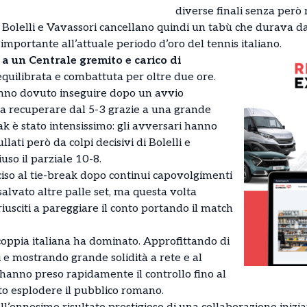
diverse finali senza però r
, Bolelli e Vavassori cancellano quindi un tabù che durava da
mportante all’attuale periodo d’oro del tennis italiano.
 a un Centrale gremito e carico di
 equilibrata e combattuta per oltre due ore.
anno dovuto inseguire dopo un avvio
i a recuperare dal 5-3 grazie a una grande
ak è stato intensissimo: gli avversari hanno
llati però da colpi decisivi di Bolelli e
uso il parziale 10-8.
ciso al tie-break dopo continui capovolgimenti
 salvato altre palle set, ma questa volta
iusciti a pareggiare il conto portando il match
 coppia italiana ha dominato. Approfittando di
i e mostrando grande solidità a rete e al
i hanno preso rapidamente il controllo fino al
tto esplodere il pubblico romano.