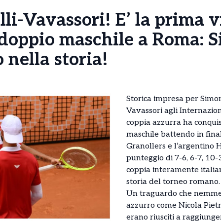
lli-Vavassori! E’ la prima v
l doppio maschile a Roma: 
nella storia!
Storica impresa per Simo
Vavassori agli Internazion
coppia azzurra ha conquis
maschile battendo in fina
Granollers e l’argentino H
punteggio di 7-6, 6-7, 10
coppia interamente italian
storia del torneo romano.
Un traguardo che nemmen
azzurro come Nicola Pietr
erano riusciti a raggiung