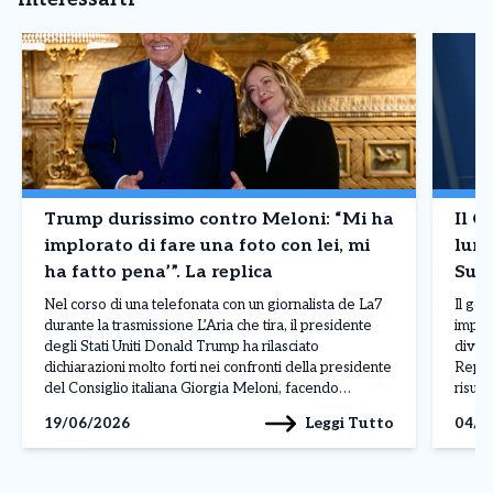
Trump durissimo contro Meloni: “Mi ha
Il G
implorato di fare una foto con lei, mi
lung
ha fatto pena’”. La replica
Supe
Nel corso di una telefonata con un giornalista de La7
Il go
durante la trasmissione L’Aria che tira, il presidente
import
degli Stati Uniti Donald Trump ha rilasciato
diven
dichiarazioni molto forti nei confronti della presidente
Repub
del Consiglio italiana Giorgia Meloni, facendo
risul
riferimento a un incontro avvenuto al G7 di Evian.
l’ono
Leggi Tutto
19/06/2026
04/0
Parlando della premier italiana, Trump ha affermato:
della 
“Mi […]
atteg