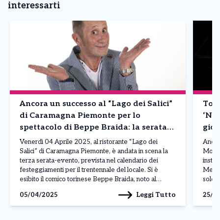
interessarti
Ancora un successo al “Lago dei Salici”
Tori
di Caramagna Piemonte per lo
‘Nic
spettacolo di Beppe Braida: la serata
gior
evento
inte
Venerdì 04 Aprile 2025, al ristorante “Lago dei
Ancora
Salici” di Caramagna Piemonte, è andata in scena la
Moncal
terza serata-evento, prevista nel calendario dei
instal
festeggiamenti per il trentennale del locale. Si è
Merca
esibito il comico torinese Beppe Braida, noto al
sold 
grande pubblico per le sue partecipazioni a vari
A fest
Leggi Tutto
05/04/2025
25/0
programmi televisivi quali Zelig, Colorado Cafè,
i 2mil
Striscia la […]