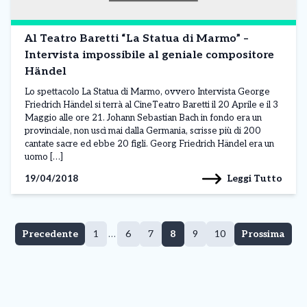
Al Teatro Baretti “La Statua di Marmo” –
Intervista impossibile al geniale compositore
Händel
Lo spettacolo La Statua di Marmo, ovvero Intervista George
Friedrich Händel si terrà al CineTeatro Baretti il 20 Aprile e il 3
Maggio alle ore 21. Johann Sebastian Bach in fondo era un
provinciale, non uscì mai dalla Germania, scrisse più di 200
cantate sacre ed ebbe 20 figli. Georg Friedrich Händel era un
uomo […]
Leggi Tutto
19/04/2018
Pagina
Pagina
Pagina
Pagina
Pagina
Pagina
Precedente
1
…
6
7
8
9
10
Prossima