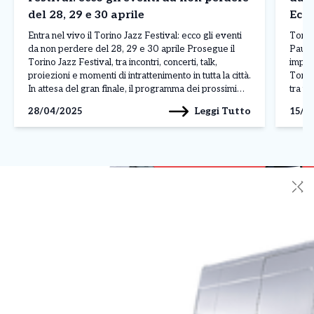
del 28, 29 e 30 aprile
Ecco
Entra nel vivo il Torino Jazz Festival: ecco gli eventi
Torin
da non perdere del 28, 29 e 30 aprile Prosegue il
Pausi
Torino Jazz Festival, tra incontri, concerti, talk,
imper
proiezioni e momenti di intrattenimento in tutta la città.
Torino
In attesa del gran finale, il programma dei prossimi
tra te
giorni vedrà sui palcoscenici di Torino produzioni
scena 
Leggi Tutto
28/04/2025
15/1
originali, ospiti […]
regal
sonor
✕