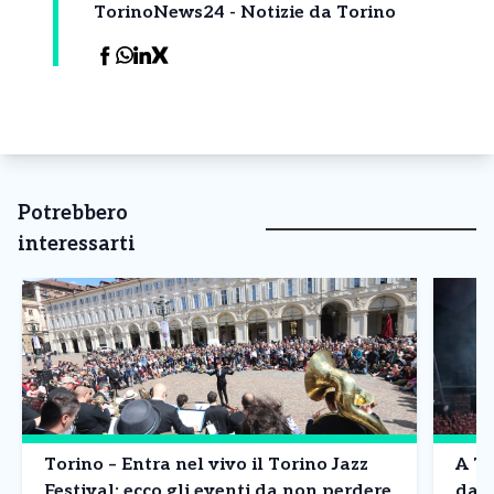
TorinoNews24 - Notizie da Torino
Potrebbero
interessarti
Torino – Entra nel vivo il Torino Jazz
A To
Festival: ecco gli eventi da non perdere
dai 