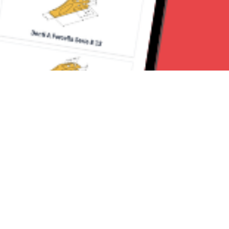
Seguici su:
Torino News 24
Lavora con noi