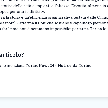
conomicamente con queste potenze mondiali, ma si giocherà
torica della città e impianti all’altezza. Favorita, almeno in
pea per orari e diritti tv.
za la storia e un’efficienza organizzativa testata dalle Olim
alasport” – afferma il Coni che sostiene il capoluogo piemont
 facile ma non è nemmeno impossibile: portare a Torino le A
’articolo?
cial e menziona
TorinoNews24 - Notizie da Torino