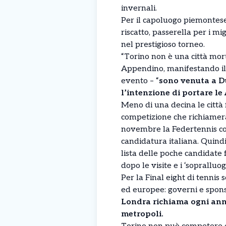
invernali.
Per il capoluogo piemontes
riscatto, passerella per i mi
nel prestigioso torneo.
“Torino non è una città mort
Appendino, manifestando il 
evento – “
sono venuta a Du
l’intenzione di portare le 
Meno di una decina le città 
competizione che richiamerà
novembre la Federtennis con
candidatura italiana. Quindi
lista delle poche candidate 
dopo le visite e i ‘sopralluog
Per la Final eight di tennis
ed europee: governi e spons
Londra richiama ogni anno
metropoli.