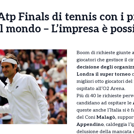
Atp Finals di tennis con i 
 mondo – L’impresa è possi
Boom di richieste giunte al
giocatori che gestisce il c
decisione degli organizz
Londra il super torneo
c
migliori otto giocatori d
ospitato all’O2 Arena.
Più di 40 le richieste perv
candidano ad ospitare le
queste anche l’Italia si è 
del Coni
Malagò,
support
Appendino
, caldeggia l’
delusione della mancata 