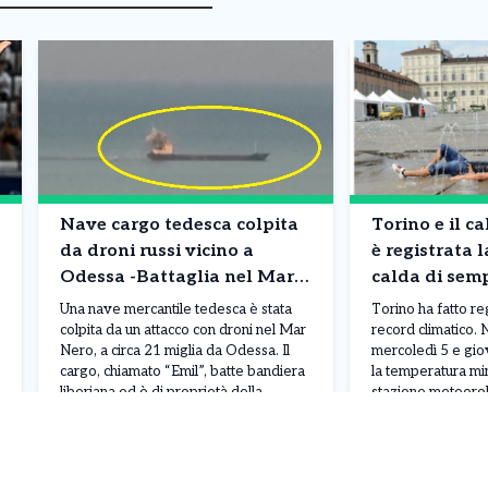
Nave cargo tedesca colpita
Torino e il ca
da droni russi vicino a
è registrata 
Odessa -Battaglia nel Mar
calda di semp
Nero
da record
Una nave mercantile tedesca è stata
Torino ha fatto r
colpita da un attacco con droni nel Mar
record climatico. N
Nero, a circa 21 miglia da Odessa. Il
mercoledì 5 e gio
cargo, chiamato “Emil”, batte bandiera
la temperatura min
liberiana ed è di proprietà della
stazione meteorol
compagnia tedesca Johann MK
Piemonte, situata i
Leggi Tutto
07/08/2026
07/08/2026
Blumenthal, con sede ad Amburgo.
Consolata, ha ragg
L’attacco ha provocato un incendio a
tratta del valore 
bordo e mandato fuori uso diversi
registrato nel ca