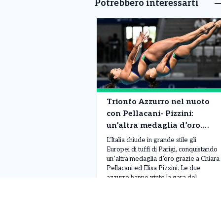
Potrebbero interessarti
Trionfo Azzurro nel nuoto
con Pellacani- Pizzini:
un’altra medaglia d’oro.
Chiara è nella leggenda!
L’Italia chiude in grande stile gli
Europei di tuffi di Parigi, conquistando
un’altra medaglia d’oro grazie a Chiara
Pellacani ed Elisa Pizzini. Le due
azzurre hanno vinto la gara del
trampolino sincro dai 3 metri, ultima
Leggi Tutto
07/08/2026
prova della competizione, ottenendo
un totale di 308,07 punti. Alle loro
spalle si sono piazzate le ucraine