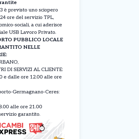
arantite
 è previsto uno sciopero
24 ore del servizio TPL,
mico-sociali, a cui aderisce
iale USB Lavoro Privato.
PORTO PUBBLICO LOCALE
ANTITO NELLE
IE:
URBANO,
 DI SERVIZI AL CLIENTE:
0 e dalle ore 12.00 alle ore
orto-Germagnano-Ceres:
8.00 alle ore 21.00
ervizio garantito.