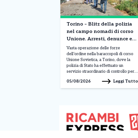
Torino – Blitz della polizia
nel campo nomadi di corso
Unione. Arresti, denunce e
sequestri
Vasta operazione delle forze
dell’ordine nella baraccopoli di corso
Unione Sovietica, a Torino, dove la
polizia di Stato ha effettuato un
servizio straordinario di controllo per
contrastare criminalità e situazioni di
Leggi Tutto
05/08/2026
degrado. L’intervento, coordinato dal
commissariato Mirafiori e svolto con il
supporto di numerosi reparti
specializzati, ha interessato l’area
situata nei pressi del fiume Sangone,
[…]