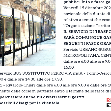
pubblici. Info e fasce g
Venerdì 15 dicembre 2023
nazionale della durata di 
relativo a tematiche econo
l’Organizzazione Territor
IL SERVIZIO DI TRAS
SARÀ COMUNQUE GAR
SEGUENTI FASCE ORAR
Servizio URBANO-SUB
METROPOLITANA, CENTRI
dalle ore 6.00 alle ore 9.0
15.00.
ervizio BUS SOSTITUTIVO FERROVIA sfmA – Torino-Aerop
.00 e dalle ore 14.30 alle ore 17.30.
 Rivarolo-Chieri: dalle ore 6.00 alle ore 9.00 e dalle ore 1
ento delle corse in partenza entro il termine delle fasce di s
percussioni anche sui diversi servizi gestiti
ssibili disagi per la clientela.