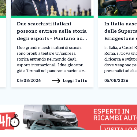
Due scacchisti italiani
In Italia na
possono entrare nella storia
delle Superca
degli esports – Puntano ad
Bridgestone 
un posto nella World Cup.
pneumatici de
Due grandi maestri italiani di scacchi
In Italia, a Castel
Montepremi: oltre 1 milione
alta tecnolog
sono pronti a tentare un’impresa
Roma, si trova uno 
storica entrando nel mondo degli
di ricerca e svilu
di euro .
esports internazionali. I due giocatori,
dove vengono prog
già affermati nel panorama nazionale
pneumatici ad alta
grazie ai risultati ottenuti in numerose
alle auto sportive 
Leggi Tutto
05/08/2026
05/08/2026
competizioni, puntano ora alla
Technical Center
qualificazione per la finale della
uno dei tre poli pi
Esports World Cup, considerata uno
gruppo giappones
degli appuntamenti più importanti a
600 professionist
livello mondiale nel settore […]