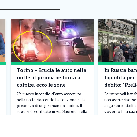
Torino – Brucia le auto nella
In Russia ba
notte: il piromane torna a
liquidità per 
colpire, ecco le zone
debito: “Preli
contanti”. Co
Un nuovo incendio d’auto avvenuto
Le principali ban
succedendo
nella notte riaccende l’attenzione sulla
non avere risorse 
presenza di un piromane a Torino. Il
acquistare i titoli d
rogo si è verificato in via Saorgio, nella
governo finanzia i
zona di Madonna di Campagna, dove
del bilancio federa
una vettura parcheggiata è stata
da Taras Skvortso
Leggi Tutto
08/08/2026
08/08/2026
completamente distrutta dalle fiamme.
direttore finanzia
Il fuoco ha inoltre rischiato di
ha evidenziato una