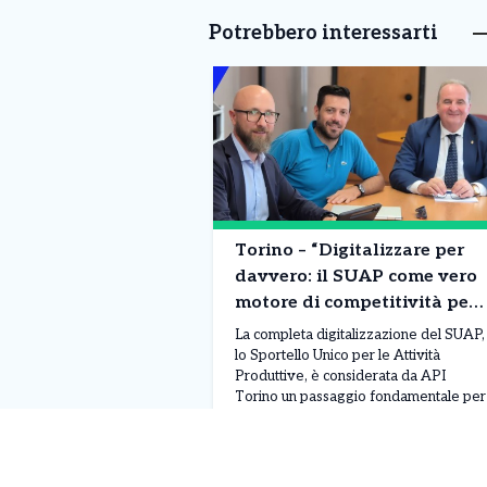
Potrebbero interessarti
Torino – “Digitalizzare per
davvero: il SUAP come vero
motore di competitività per
la città”
La completa digitalizzazione del SUAP,
lo Sportello Unico per le Attività
Produttive, è considerata da API
Torino un passaggio fondamentale per
rendere il territorio più attrattivo e
semplificare il rapporto tra imprese e
Leggi Tutto
08/08/2026
pubblica amministrazione. Il tema è
stato al centro di un incontro con