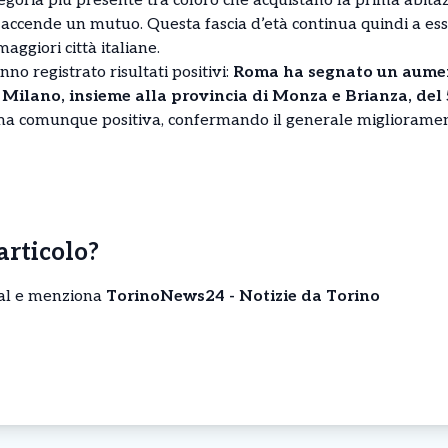
tegoria più presente tra coloro che acquistano la prima abit
hi accende un mutuo. Questa fascia d’età continua quindi a ess
ggiori città italiane.
o registrato risultati positivi:
Roma ha segnato un aumen
 Milano, insieme alla provincia di Monza e Brianza, del
ma comunque positiva, confermando il generale migliorament
’articolo?
cial e menziona
TorinoNews24 - Notizie da Torino