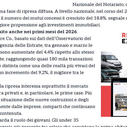
Nazionale del Notariato, 
a fase di ripresa diffusa. A livello nazionale, nel corso del 2
il numero dei mutui concessi è cresciuto del 18,8%, segnale 
giore propensione agli investimenti immobiliari.
uito anche nei primi mesi del 2026
.
e Co., basato sui dati dell’Osservatorio del
enzia delle Entrate, tra gennaio e marzo le
sono aumentate del 4,4% rispetto allo stesso
e, raggiungendo quasi 180 mila transazioni.
 distinta come una delle realtà più vivaci del
un incremento del 9,2%, il migliore tra le
 la ripresa interessa soprattutto il mercato
a privati e, in particolare, le prime case. Più
situazione delle nuove costruzioni e degli
mente dalle imprese, comparti che continuano
 contenuta.
rda il ruolo dei giovani. Gli under 35