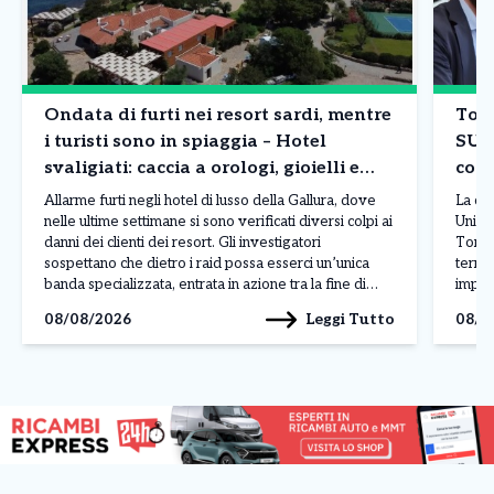
Ondata di furti nei resort sardi, mentre
Tori
i turisti sono in spiaggia – Hotel
SUA
svaligiati: caccia a orologi, gioielli e
comp
borse
Allarme furti negli hotel di lusso della Gallura, dove
La co
nelle ultime settimane si sono verificati diversi colpi ai
Unico 
danni dei clienti dei resort. Gli investigatori
Torin
sospettano che dietro i raid possa esserci un’unica
territ
banda specializzata, entrata in azione tra la fine di
impres
luglio e l’inizio di agosto nelle località più esclusive
centr
Leggi Tutto
08/08/2026
08/0
della costa sarda. L’ultimo […]
Paolo
(Sport