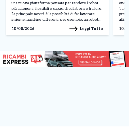
novità
una nuova piattaforma pensata per rendere i robot
energe
più autonomi, flessibili e capaci di collaborare tra loro.
Tav i
La principale novità è la possibilità di far lavorare
produ
insieme macchine differenti: per esempio, un robot
alti. 
umanoide e uno dotato di due braccia possono
che l
Leggi Tutto
10/08/2026
10/0
dividersi le operazioni, comunicando in tempo reale
contr
[…]
venia