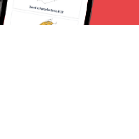
Seguici su:
Torino News 24
Lavora con noi
Chi Siamo
Contattaci