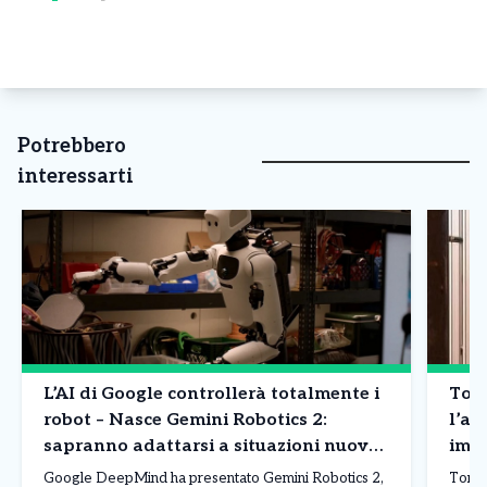
Potrebbero
interessarti
L’AI di Google controllerà totalmente i
Tori
robot – Nasce Gemini Robotics 2:
l’al
sapranno adattarsi a situazioni nuove
impr
e svolgere azioni di precisione: le
indi
Google DeepMind ha presentato Gemini Robotics 2,
Torin