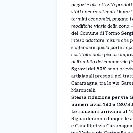
negozi e alle attività produ
stati ancora ultimati i lavori
termini economici, pagano i di
modifiche viarie della zona 
del Comune di Torino
Serg
inteso adottare misure che 
e difendere quella parte imp
costituita dalle piccole impre
nell’ambito del commercio fi
Sgravi del 50%
sono previst
artigianali presenti nel tratt
Caramagna, tra le vie Gares
Maroncelli.
Stessa riduzione per via
numeri civici 180 e 180/B,E
Le riduzioni arrivano al 10
Riguarderanno dunque le att
e Canelli; di via Caramagna 