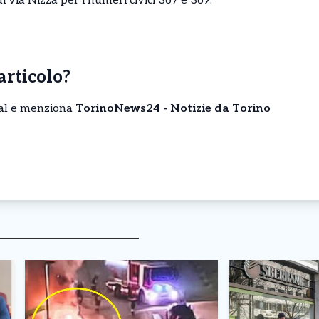
i via Nizza per i numeri civici 367 e 369.
’articolo?
cial e menziona
TorinoNews24 - Notizie da Torino