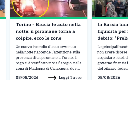
Torino – Brucia le auto nella
In Russia ba
notte: il piromane torna a
liquidità per 
colpire, ecco le zone
debito: “Preli
contanti”. Co
Un nuovo incendio d’auto avvenuto
Le principali ban
succedendo
nella notte riaccende l’attenzione sulla
non avere risorse 
presenza di un piromane a Torino. Il
acquistare i titoli d
rogo si è verificato in via Saorgio, nella
governo finanzia i
zona di Madonna di Campagna, dove
del bilancio federa
una vettura parcheggiata è stata
da Taras Skvortso
Leggi Tutto
08/08/2026
08/08/2026
completamente distrutta dalle fiamme.
direttore finanzia
Il fuoco ha inoltre rischiato di
ha evidenziato una
coinvolgere altri due veicoli lasciati
carenza di liquidit
nelle vicinanze, ma l’intervento […]
bancario, mettend
capacità di sosten