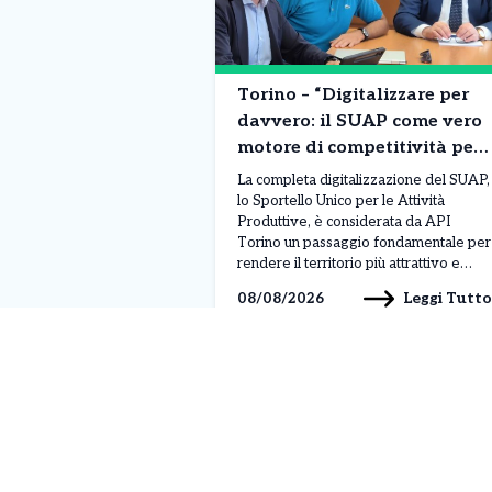
Torino – “Digitalizzare per
davvero: il SUAP come vero
motore di competitività per
la città”
La completa digitalizzazione del SUAP,
lo Sportello Unico per le Attività
Produttive, è considerata da API
Torino un passaggio fondamentale per
rendere il territorio più attrattivo e
semplificare il rapporto tra imprese e
Leggi Tutto
08/08/2026
pubblica amministrazione. Il tema è
stato al centro di un incontro con
l’assessore al Commercio Paolo
Chiavarino. “La digitalizzazione del
SUAP (Sportello […]