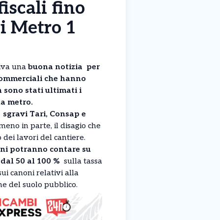
iscali fino
ri Metro 1
rriva una
buona notizia per
à commerciali che hanno
 sono stati ultimati i
la metro.
 sgravi Tari, Consap e
eno in parte, il disagio che
dei lavori del cantiere.
iani potranno contare su
 dal 50 al 100 %
sulla tassa
sui canoni relativi alla
ne del suolo pubblico.