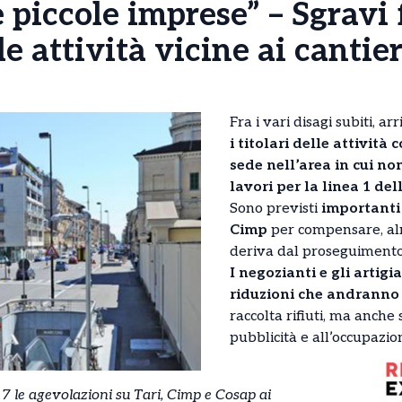
 piccole imprese” – Sgravi f
le attività vicine ai cantie
Fra i vari disagi subiti, a
i titolari delle attivit
sede nell’area in cui non
lavori per la linea 1 del
Sono previsti
importanti
Cimp
per compensare, alm
deriva dal proseguimento 
I negozianti e gli artig
riduzioni che andranno
raccolta rifiuti, ma anche 
pubblicità e all’occupazio
7 le agevolazioni su Tari, Cimp e Cosap ai