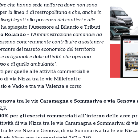
ttive che hanno sede nell’area dove non sono
 per la linea 1 di metropolitana e che, anche in
sagi legati alla presenza dei cantieri e alle
–
ha spiegato l’Assessore al Bilancio e Tributi
io Rolando
–
l’Amministrazione comunale ha
possano concretamente contribuire a sostenere
ortante del tessuto economico del territorio
se artigianali e dalle attività che operano
sso e di quello ambulante
”.
i per quelle alle attività commerciali e
o di via Nizza tra le vie Millefonti e
sio e Vado e tra via Valenza e corso
 Genova tra le vie Caramagna e Sommariva e via Genova
,F.
0% per gli esercizi commerciali all’interno delle aree pro
ività di via Nizza tra le vie Caramagna e Sommariva; di via 
tra le vie Nizza e Genova; di via Sommariva tra le vie Nizza