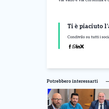
via Vado e via Cortemila e d
Ti è piaciuto l
Condivilo su tutti i so
Potrebbero interessarti