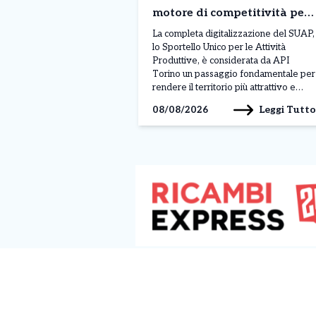
motore di competitività per
la città”
La completa digitalizzazione del SUAP,
lo Sportello Unico per le Attività
Produttive, è considerata da API
Torino un passaggio fondamentale per
rendere il territorio più attrattivo e
semplificare il rapporto tra imprese e
Leggi Tutto
08/08/2026
pubblica amministrazione. Il tema è
stato al centro di un incontro con
l’assessore al Commercio Paolo
Chiavarino. “La digitalizzazione del
SUAP (Sportello […]