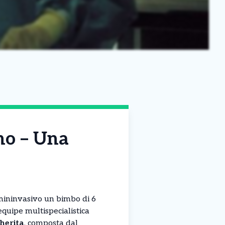
ino – Una
mininvasivo un bimbo di 6
 equipe multispecialistica
herita
, composta dal