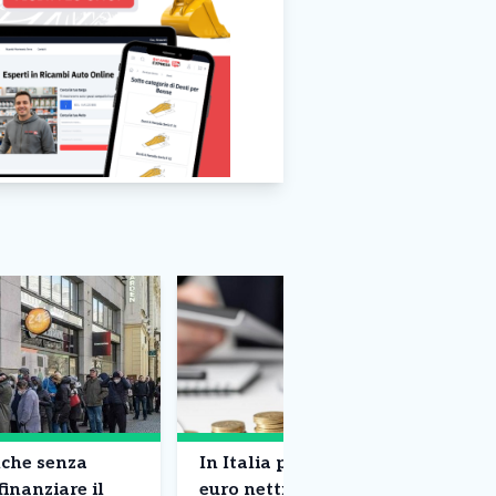
nche senza
In Italia per pagare 25mila
finanziare il
euro netti al lavoratore,