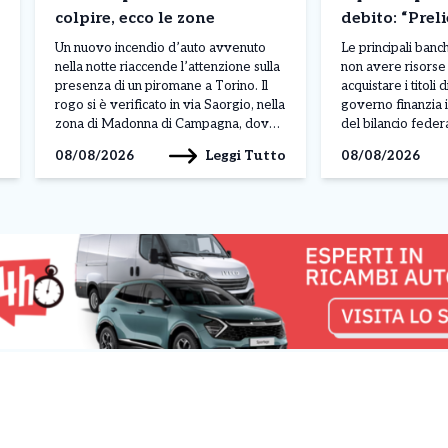
colpire, ecco le zone
debito: “Preli
contanti”. Co
Un nuovo incendio d’auto avvenuto
Le principali ban
succedendo
nella notte riaccende l’attenzione sulla
non avere risorse 
presenza di un piromane a Torino. Il
acquistare i titoli d
rogo si è verificato in via Saorgio, nella
governo finanzia i
zona di Madonna di Campagna, dove
del bilancio federa
una vettura parcheggiata è stata
da Taras Skvortso
Leggi Tutto
08/08/2026
08/08/2026
completamente distrutta dalle fiamme.
direttore finanzia
Il fuoco ha inoltre rischiato di
ha evidenziato una
coinvolgere altri due veicoli lasciati
carenza di liquidit
nelle vicinanze, ma l’intervento […]
bancario, mettend
capacità di sosten