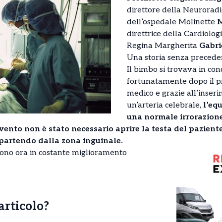
direttore della Neuroradi
dell’ospedale Molinette
M
direttrice della Cardiolog
Regina Margherita
Gabri
Una storia senza precede
Il bimbo si trovava in con
fortunatamente dopo il pr
medico e grazie all’inseri
un’arteria celebrale,
l’equ
una normale irrorazione
ento non è stato necessario aprire la testa del paziente
 partendo dalla zona inguinale.
sono ora in costante miglioramento
’articolo?