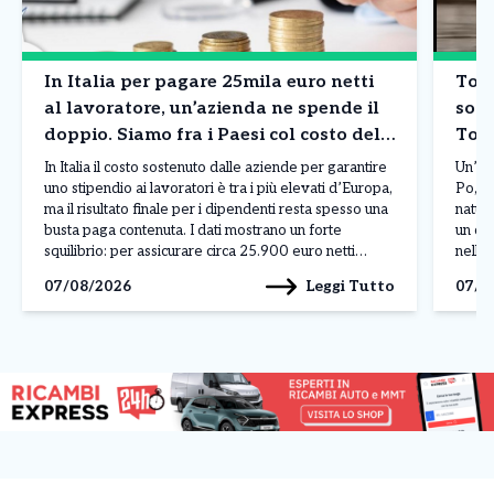
In Italia per pagare 25mila euro netti
Tori
al lavoratore, un’azienda ne spende il
sorp
doppio. Siamo fra i Paesi col costo del
Tor
lavoro più in alto in Europa. I dati
In Italia il costo sostenuto dalle aziende per garantire
Un’es
uno stipendio ai lavoratori è tra i più elevati d’Europa,
Po, n
ma il risultato finale per i dipendenti resta spesso una
natur
busta paga contenuta. I dati mostrano un forte
un co
squilibrio: per assicurare circa 25.900 euro netti
nelle 
all’anno a un lavoratore, un’impresa deve affrontare
offre
Leggi Tutto
07/08/2026
07/0
una spesa complessiva vicina […]
music
docum