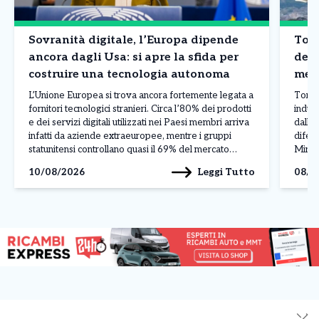
Sovranità digitale, l’Europa dipende
Tori
ancora dagli Usa: si apre la sfida per
dell
costruire una tecnologia autonoma
ment
tras
L’Unione Europea si trova ancora fortemente legata a
Torin
fornitori tecnologici stranieri. Circa l’80% dei prodotti
indust
e dei servizi digitali utilizzati nei Paesi membri arriva
dall’a
infatti da aziende extraeuropee, mentre i gruppi
difesa
statunitensi controllano quasi il 69% del mercato
Mirafi
europeo del cloud. Anche nella produzione di
rappr
Leggi Tutto
10/08/2026
08/0
semiconduttori il continente mantiene un ruolo
domin
limitato, rappresentando circa il […]
tecnol