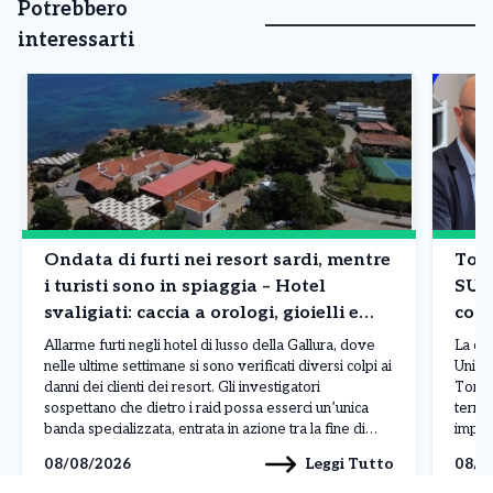
Potrebbero
interessarti
Ondata di furti nei resort sardi, mentre
Tori
i turisti sono in spiaggia – Hotel
SUA
svaligiati: caccia a orologi, gioielli e
comp
borse
Allarme furti negli hotel di lusso della Gallura, dove
La co
nelle ultime settimane si sono verificati diversi colpi ai
Unico 
danni dei clienti dei resort. Gli investigatori
Torin
sospettano che dietro i raid possa esserci un’unica
territ
banda specializzata, entrata in azione tra la fine di
impres
luglio e l’inizio di agosto nelle località più esclusive
centr
Leggi Tutto
08/08/2026
08/0
della costa sarda. L’ultimo […]
Paolo
(Sport