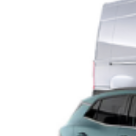
Condivilo su tutti i social e menziona
TorinoNews24 - Notizie da Torino
Potrebbero
interessarti