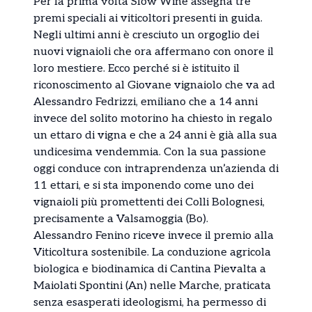
Per la prima volta Slow Wine assegna tre
premi speciali ai viticoltori presenti in guida.
Negli ultimi anni è cresciuto un orgoglio dei
nuovi vignaioli che ora affermano con onore il
loro mestiere. Ecco perché si è istituito il
riconoscimento al Giovane vignaiolo che va ad
Alessandro Fedrizzi, emiliano che a 14 anni
invece del solito motorino ha chiesto in regalo
un ettaro di vigna e che a 24 anni è già alla sua
undicesima vendemmia. Con la sua passione
oggi conduce con intraprendenza un’azienda di
11 ettari, e si sta imponendo come uno dei
vignaioli più promettenti dei Colli Bolognesi,
precisamente a Valsamoggia (Bo).
Alessandro Fenino riceve invece il premio alla
Viticoltura sostenibile. La conduzione agricola
biologica e biodinamica di Cantina Pievalta a
Maiolati Spontini (An) nelle Marche, praticata
senza esasperati ideologismi, ha permesso di