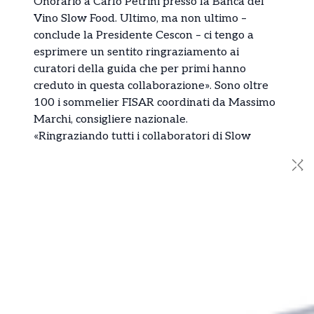
Onorario a Carlo Petrini presso la Banca del
Vino Slow Food. Ultimo, ma non ultimo –
conclude la Presidente Cescon – ci tengo a
esprimere un sentito ringraziamento ai
curatori della guida che per primi hanno
creduto in questa collaborazione». Sono oltre
100 i sommelier FISAR coordinati da Massimo
Marchi, consigliere nazionale.
«Ringraziando tutti i collaboratori di Slow
Wine, oggi lanciamo anche gli Amici di Slow
✕
Wine, un’alleanza tra chi il vende il vino ogni
giorno, le enoteche, le osterie, e chi fa da
tramite tra produttore e consumatore. Per
ribadire la nostra filosofia anche oltre le
pagine della guida», concludono i curatori.
Ti è piaciuto l’articolo?