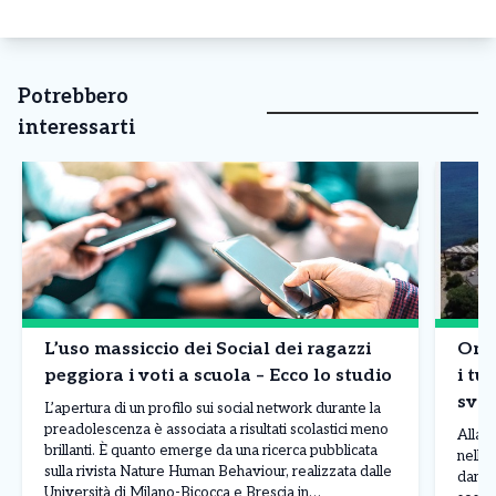
Potrebbero
interessarti
L’uso massiccio dei Social dei ragazzi
Onda
peggiora i voti a scuola – Ecco lo studio
i tur
sval
L’apertura di un profilo sui social network durante la
bor
preadolescenza è associata a risultati scolastici meno
Allarm
brillanti. È quanto emerge da una ricerca pubblicata
nelle 
sulla rivista Nature Human Behaviour, realizzata dalle
danni 
Università di Milano-Bicocca e Brescia in