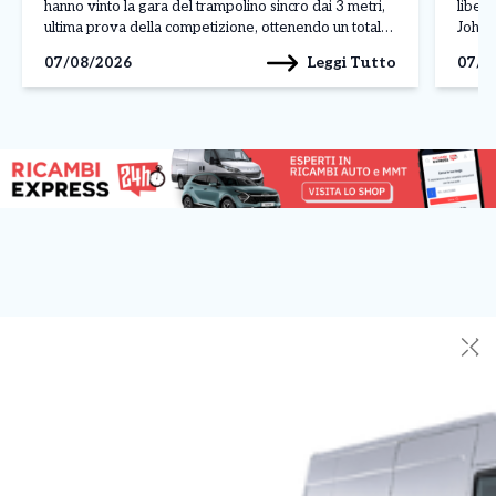
hanno vinto la gara del trampolino sincro dai 3 metri,
liber
ultima prova della competizione, ottenendo un totale
Johan
di 308,07 punti. Alle loro spalle si sono piazzate le
L’att
Leggi Tutto
07/08/2026
07/0
ucraine Ksenila Bochek […]
manda
✕