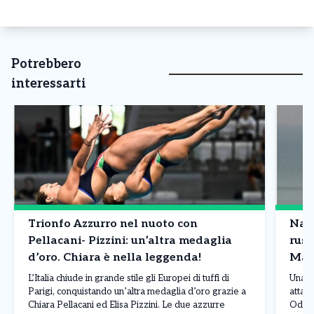
Potrebbero
interessarti
Trionfo Azzurro nel nuoto con
Nave
Pellacani- Pizzini: un’altra medaglia
russ
d’oro. Chiara è nella leggenda!
Mar
L’Italia chiude in grande stile gli Europei di tuffi di
Una n
Parigi, conquistando un’altra medaglia d’oro grazie a
attacc
Chiara Pellacani ed Elisa Pizzini. Le due azzurre
Odess