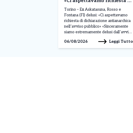
«Ci aspettavamo richiesta di
dichiarazione antianarchica
Torino – Ex Askatasuna, Rosso e
nell’avviso pubblico»
Fontana (FI) delusi: «Ci aspettavamo
richiesta di dichiarazione antianarchica
nell’avviso pubblico» «Sinceramente
siamo estremamente delusi dall’avviso
pubblico pubblicato dal Comune di
Leggi Tutto
06/08/2026
Torino per la raccolta di manifestazioni
d’interesse per l’immobile che
ospitava Askatasuna. Ci aspettavamo
che, sull’esempio del Comune di Rivoli
per le richieste di occupazione
temporanea del […]