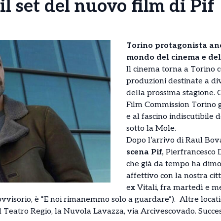
il set del nuovo film di Pif
Torino protagonista an
mondo del cinema e dell
Il cinema torna a Torino co
produzioni destinate a di
della prossima stagione. G
Film Commission Torino 
e al fascino indiscutibile d
sotto la Mole.
Dopo l’arrivo di Raul Bov
scena Pif,
Pierfrancesco D
che già da tempo ha dimo
affettivo con la nostra cit
ex Vitali, fra martedì e me
provvisorio, è “E noi rimanemmo solo a guardare”). Altre locat
 Teatro Regio, la Nuvola Lavazza, via Arcivescovado. Succes