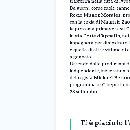
trasferirà nella città di Ivrea
Da giorni, come molti sann
Rocio Munoz Morales,
prot
con la regia di Maurizio Zacc
la prossima primavera su Ca
in
via Corte d’Appello
, ne
impegnerà per dimostrare la
e quella di altre vittime di 
a gennaio.
Uscendo dalle produzioni d
indipendente, inizieranno a b
del regista
Michael Bertuo
programma al Cineporto, in v
28 settembre.
Ti è piaciuto l