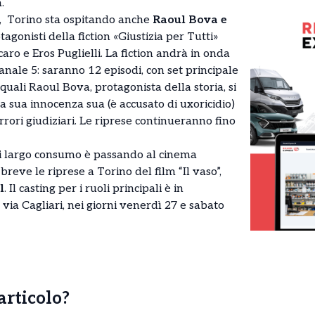
.
o, Torino sta ospitando anche
Raoul Bova e
agonisti della fiction «Giustizia per Tutti»
aro e Eros Puglielli. La fiction andrà in onda
nale 5: saranno 12 episodi, con set principale
i quali Raoul Bova, protagonista della storia, si
 sua innocenza sua (è accusato di uxoricidio)
errori giudiziari. Le riprese continueranno fino
i largo consumo è passando al cinema
reve le riprese a Torino del film “Il vaso”,
l
. Il casting per i ruoli principali è in
ia Cagliari, nei giorni venerdì 27 e sabato
’articolo?