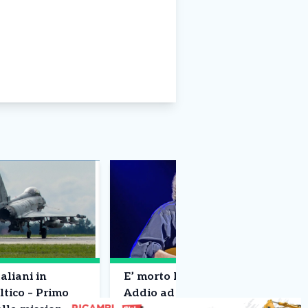
aliani in
E’ morto Francesco Guccini –
ltico – Primo
Addio ad un pezzo di storia