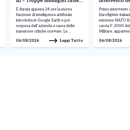
AI – Troppe immagini false
intervento d
di disastri e incidenti
NATO
È durata appena 24 ore la nuova
Primo intervento 
funzione di intelligenza artificiale
Eurofighter italian
introdotta in Google Earth e poi
missione NATO Bal
sospesa dall’azienda a causa delle
caccia F-2000 del
numerose critiche ricevute. Lo
Militare, apparten
strumento permetteva agli utenti di
Air “Baltic Thunder
Leggi Tutto
06/08/2026
06/08/2026
creare immagini generate dall’IA e
dalla base di Šiauli
inserirle direttamente nelle mappe
l’ordine ricevuto
satellitari della piattaforma. La
Operations Centr
possibilità di modificare scenari reali ha
NATO di Uedem, i
però sollevato immediatamente
monitorare due vel
preoccupazioni per […]