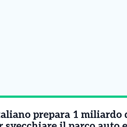
taliano prepara 1 miliardo 
r svecchiare il parco auto 