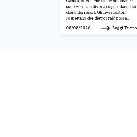
gioielli e borse
Gallura, dove nelle ultime settimane si
sono verificati diversi colpi ai danni dei
clienti dei resort. Gli investigatori
sospettano che dietro i raid possa
esserci un’unica banda specializzata,
Leggi Tutto
08/08/2026
entrata in azione tra la fine di luglio e
l’inizio di agosto nelle località più
esclusive della costa sarda. L’ultimo […]