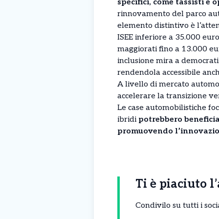
specifici, come tassisti e
rinnovamento del parco auto
elemento distintivo è l’atten
ISEE inferiore a 35.000 euro
maggiorati fino a 13.000 eur
inclusione mira a democratiz
rendendola accessibile anche
A livello di mercato automo
accelerare la transizione vers
Le case automobilistiche foca
ibridi
potrebbero benefici
promuovendo l’innovazione
Ti è piaciuto l
Condivilo su tutti i so