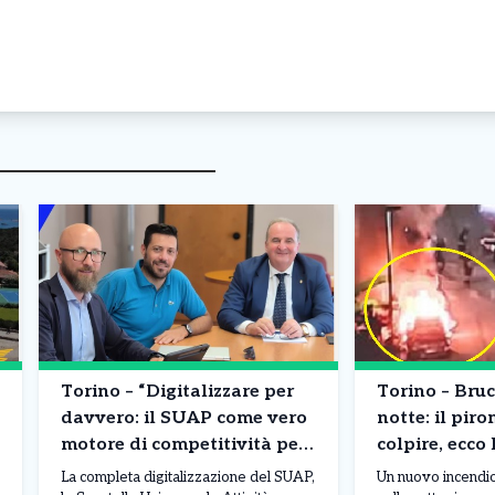
Torino – “Digitalizzare per
Torino – Bruc
davvero: il SUAP come vero
notte: il pir
motore di competitività per
colpire, ecco 
la città”
La completa digitalizzazione del SUAP,
Un nuovo incendi