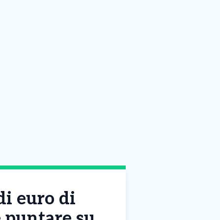
di euro di
e puntare su