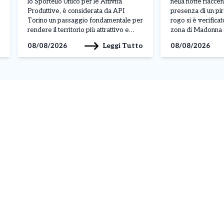
lo Sportello Unico per le Attività
nella notte riaccen
Produttive, è considerata da API
presenza di un pir
Torino un passaggio fondamentale per
rogo si è verificat
rendere il territorio più attrattivo e
zona di Madonna
semplificare il rapporto tra imprese e
una vettura parche
Leggi Tutto
08/08/2026
08/08/2026
pubblica amministrazione. Il tema è
completamente dis
stato al centro di un incontro con
Il fuoco ha inoltre 
l’assessore al Commercio Paolo
coinvolgere altri d
Chiavarino. “La digitalizzazione del
nelle vicinanze, m
SUAP (Sportello […]