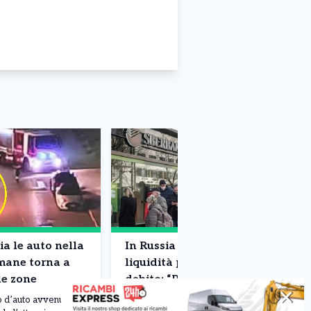
ia le auto nella
In Russia banche senza
omane torna a
liquidità per finanziare il
le zone
debito: “Prelievi record di
✕
contanti”. Cosa sta
o d’auto avvenuto
Le principali banche russe potrebbero