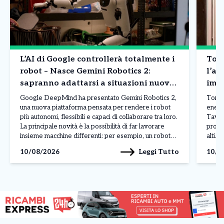
L’AI di Google controllerà totalmente i
Tori
robot – Nasce Gemini Robotics 2:
l’al
sapranno adattarsi a situazioni nuove
impr
e svolgere azioni di precisione: le
indi
Google DeepMind ha presentato Gemini Robotics 2,
Torin
novità
una nuova piattaforma pensata per rendere i robot
energe
più autonomi, flessibili e capaci di collaborare tra loro.
Tav i
La principale novità è la possibilità di far lavorare
produ
insieme macchine differenti: per esempio, un robot
alti. 
umanoide e uno dotato di due braccia possono
che l
Leggi Tutto
10/08/2026
10/0
dividersi le operazioni, comunicando in tempo reale
contr
[…]
venia