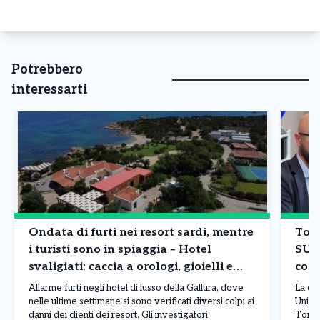
Potrebbero
interessarti
Ondata di furti nei resort sardi, mentre
Tori
i turisti sono in spiaggia – Hotel
SUA
svaligiati: caccia a orologi, gioielli e
comp
borse
Allarme furti negli hotel di lusso della Gallura, dove
La co
nelle ultime settimane si sono verificati diversi colpi ai
Unico 
danni dei clienti dei resort. Gli investigatori
Torin