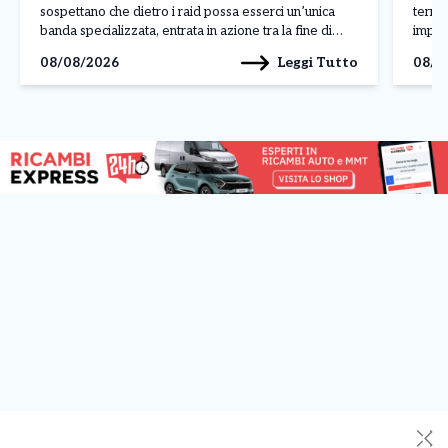
sospettano che dietro i raid possa esserci un’unica
territ
banda specializzata, entrata in azione tra la fine di
impres
luglio e l’inizio di agosto nelle località più esclusive
centr
Leggi Tutto
08/08/2026
08/0
della costa sarda. L’ultimo […]
Paolo
(Sport
✕