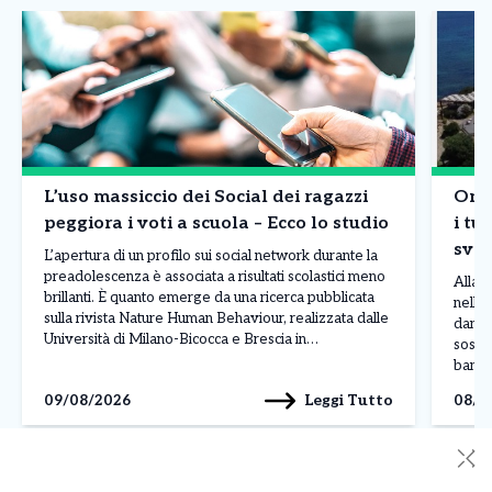
L’uso massiccio dei Social dei ragazzi
Onda
peggiora i voti a scuola – Ecco lo studio
i tur
sval
L’apertura di un profilo sui social network durante la
bor
preadolescenza è associata a risultati scolastici meno
Allarm
brillanti. È quanto emerge da una ricerca pubblicata
nelle 
sulla rivista Nature Human Behaviour, realizzata dalle
danni 
Università di Milano-Bicocca e Brescia in
sospet
collaborazione con il Centro Studi Socialis e
banda 
l’associazione Sloworking. Lo studio ha coinvolto
luglio
Leggi Tutto
09/08/2026
08/0
5.227 studenti italiani, analizzando il […]
della 
✕