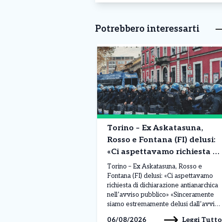
Potrebbero interessarti
Torino – Ex Askatasuna,
Rosso e Fontana (FI) delusi:
«Ci aspettavamo richiesta di
dichiarazione antianarchica
Torino – Ex Askatasuna, Rosso e
nell’avviso pubblico»
Fontana (FI) delusi: «Ci aspettavamo
richiesta di dichiarazione antianarchica
nell’avviso pubblico» «Sinceramente
siamo estremamente delusi dall’avviso
pubblico pubblicato dal Comune di
Leggi Tutto
06/08/2026