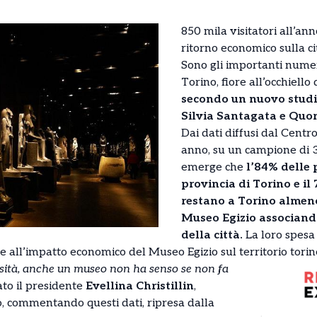
850 mila visitatori all’ann
ritorno economico sulla ci
Sono gli importanti numer
Torino, fiore all’occhiell
secondo un nuovo studi
Silvia Santagata e Quo
Dai dati diffusi dal Centro
anno, su un campione di 31
emerge che
l’84% delle 
provincia di Torino e il
restano a Torino almeno
Museo Egizio associando
della città.
La loro spesa
sce all’impatto economico del Museo Egizio sul territorio torin
sità, anche un museo non ha senso se non fa
ato il presidente
Evellina Christillin
,
, commentando questi dati, ripresa dalla