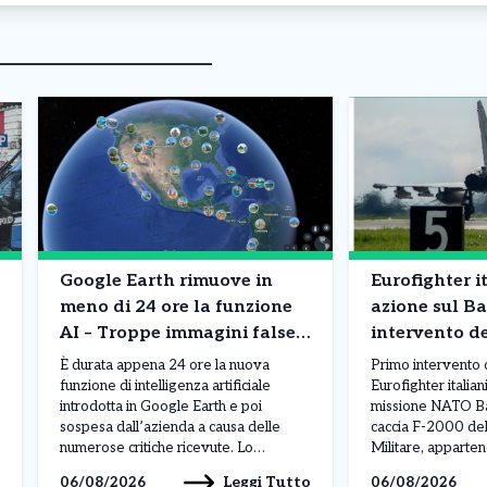
Google Earth rimuove in
Eurofighter it
meno di 24 ore la funzione
azione sul Ba
AI – Troppe immagini false
intervento d
di disastri e incidenti
NATO
È durata appena 24 ore la nuova
Primo intervento 
funzione di intelligenza artificiale
Eurofighter italian
introdotta in Google Earth e poi
missione NATO Bal
sospesa dall’azienda a causa delle
caccia F-2000 del
numerose critiche ricevute. Lo
Militare, apparten
strumento permetteva agli utenti di
Air “Baltic Thunder
Leggi Tutto
06/08/2026
06/08/2026