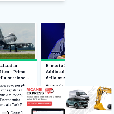
aliani in
E’ morto Francesco Guccini –
ltico – Primo
Addio ad un pezzo di storia
ella missione
della musica
operativo per gli
Addio a Francesco Guccini. Il grande
i impegnati nella
cantautore è morto all’età di 86 anni
✕
tic Air Policing. Due
nella sua casa di Pavana,
l’Aeronautica
sull’Appennino tosco-emiliano,
enti alla Task Force
circondato dall’affetto della moglie
 III”, sono decollati
Raffaella, della figlia Teresa e dei
Leggi Tutto
Leggi Tutto
06/08/2026