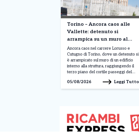
Torino – Ancora caos alle
Vallette: detenuto si
arrampica su un muro al
terzo piano. Situazione fuori
Ancora caos nel carcere Lorusso e
controllo
Cutugno di Torino, dove un detenuto si
è arrampicato sul muro di un edificio
interno alla struttura, raggiungendo il
terzo piano del cortile passeggi del
padiglione A. Il gesto, avvenuto nella
Leggi Tutto
05/08/2026
mattinata di lunedì 3 agosto, sarebbe
legato a una protesta, anche se al
momento non sono ancora stati […]