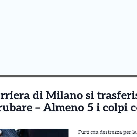
riera di Milano si trasferi
 rubare – Almeno 5 i colpi
Furti con destrezza per l