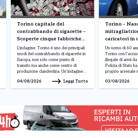
Torino capitale del
Torino – Na
contrabbando di sigarette –
mitragliatric
Scoperte cinque fabbriche
caricatori in 
clandestine: milioni di
corso Moncali
L’indagine: Torino è uno dei principali
Un uomo di 60 anni
pacchetti prodotti
snodi del contrabbando di sigarette in
Torino con l’accu
Europa, non solo come punto di
illegale di armi d
transito ma anche come centro di
Polizia di Stato h
produzione clandestina. Un’indagine
proprio arsenale n
congiunta di Carabinieri e Guardia di
della sua abitazio
Leggi Tutto
04/08/2026
03/08/2026
Finanza ha portato alla scoperta di
Moncalieri. L’oper
cinque fabbriche illegali e due depositi
nell’ambito di un’a
tra Torino, Venaria Reale, Caselle
condotta dagli age
Torinese e Avigliana. L’operazione,
commissariato Bo
denominata […]