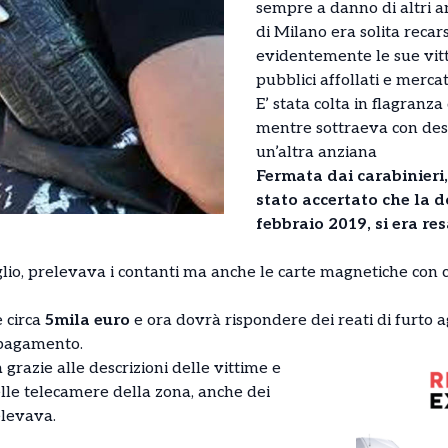
sempre a danno di altri a
di Milano era solita reca
evidentemente le sue vitti
pubblici affollati e mercati
E’ stata colta in flagranza 
mentre sottraeva con dest
un’altra anziana
Fermata dai carabinieri
stato accertato che la 
febbraio 2019, si era res
lio, prelevava i contanti ma anche le carte magnetiche con c
e circa
5mila euro
e ora dovrà rispondere dei reati di furto 
i pagamento.
a grazie alle descrizioni delle vittime e
elle telecamere della zona, anche dei
levava.