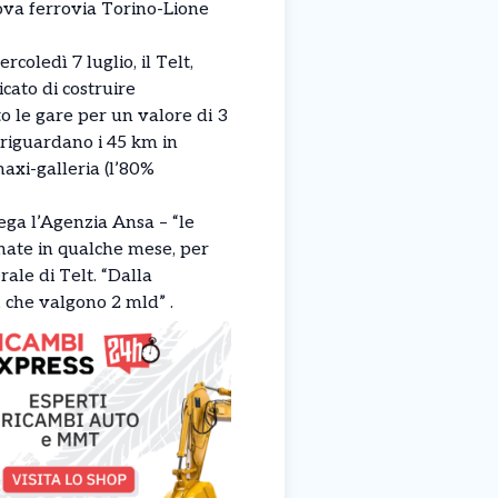
ova ferrovia Torino-Lione
coledì 7 luglio, il Telt,
cato di costruire
to le gare per un valore di 3
 riguardano i 45 km in
maxi-galleria (l’80%
iega l’Agenzia Ansa – “le
gnate in qualche mese, per
rale di Telt. “Dalla
 che valgono 2 mld” .