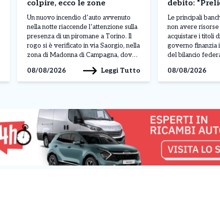
colpire, ecco le zone
debito: “Preli
contanti”. Co
Un nuovo incendio d’auto avvenuto
Le principali ban
succedendo
nella notte riaccende l’attenzione sulla
non avere risorse 
presenza di un piromane a Torino. Il
acquistare i titoli d
rogo si è verificato in via Saorgio, nella
governo finanzia i
zona di Madonna di Campagna, dove
del bilancio federa
una vettura parcheggiata è stata
da Taras Skvortso
Leggi Tutto
08/08/2026
08/08/2026
completamente distrutta dalle fiamme.
direttore finanzia
Il fuoco ha inoltre rischiato di
ha evidenziato una
coinvolgere altri due veicoli lasciati
carenza di liquidit
nelle vicinanze, ma l’intervento […]
bancario, mettend
capacità di sosten