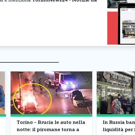
cial e menziona
TorinoNews24 - Notizie da
Torino – Brucia le auto nella
In Russia ba
notte: il piromane torna a
liquidità per 