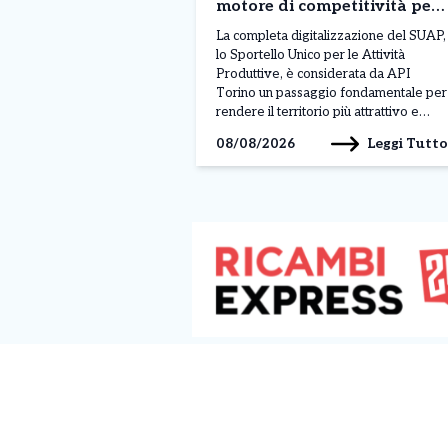
motore di competitività per
la città”
La completa digitalizzazione del SUAP,
lo Sportello Unico per le Attività
Produttive, è considerata da API
Torino un passaggio fondamentale per
rendere il territorio più attrattivo e
semplificare il rapporto tra imprese e
Leggi Tutto
08/08/2026
pubblica amministrazione. Il tema è
stato al centro di un incontro con
l’assessore al Commercio Paolo
Chiavarino. “La digitalizzazione del
SUAP (Sportello […]