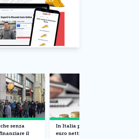
nche senza
In Italia per pagare 25mila
finanziare il
euro netti al lavoratore,