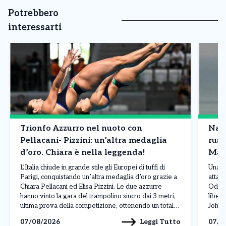
Potrebbero
interessarti
Trionfo Azzurro nel nuoto con
Nave
Pellacani- Pizzini: un’altra medaglia
russ
d’oro. Chiara è nella leggenda!
Mar
L’Italia chiude in grande stile gli Europei di tuffi di
Una n
Parigi, conquistando un’altra medaglia d’oro grazie a
attacc
Chiara Pellacani ed Elisa Pizzini. Le due azzurre
Odess
hanno vinto la gara del trampolino sincro dai 3 metri,
liber
ultima prova della competizione, ottenendo un totale
Johan
di 308,07 punti. Alle loro spalle si sono piazzate le
L’att
Leggi Tutto
07/08/2026
07/0
ucraine Ksenila Bochek […]
manda