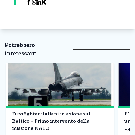
Potrebbero
interessarti
Eurofighter italiani in azione sul
E’ m
Baltico – Primo intervento della
un p
missione NATO
Addio