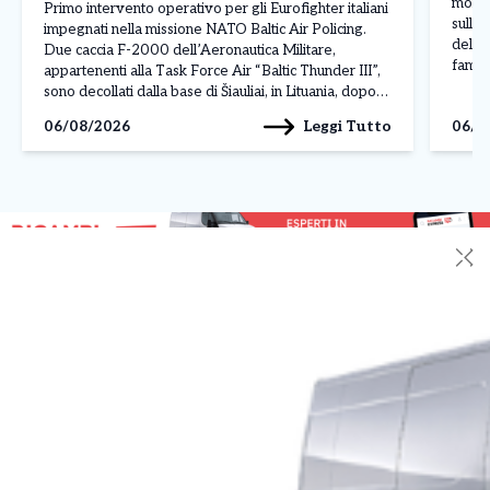
morto 
Primo intervento operativo per gli Eurofighter italiani
sull’A
impegnati nella missione NATO Baltic Air Policing.
della 
Due caccia F-2000 dell’Aeronautica Militare,
famili
appartenenti alla Task Force Air “Baltic Thunder III”,
terran
sono decollati dalla base di Šiauliai, in Lituania, dopo
volon
l’ordine ricevuto dal Combined Air Operations Centre
Leggi Tutto
06/08/2026
06/0
di […]
(CAOC) della NATO di Uedem, in Germania, per
monitorare due velivoli militari […]
✕