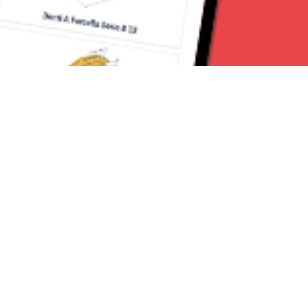
Seguici su:
Torino News 24
Lavora con noi
Chi Siamo