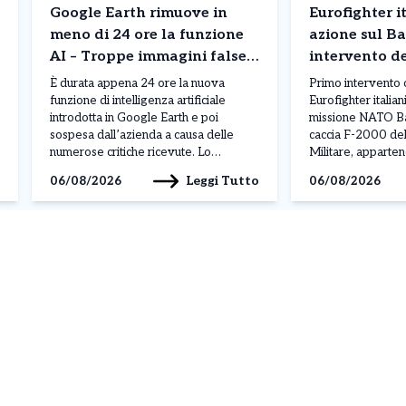
Google Earth rimuove in
Eurofighter it
meno di 24 ore la funzione
azione sul Ba
AI – Troppe immagini false
intervento d
di disastri e incidenti
NATO
È durata appena 24 ore la nuova
Primo intervento 
funzione di intelligenza artificiale
Eurofighter italian
introdotta in Google Earth e poi
missione NATO Bal
sospesa dall’azienda a causa delle
caccia F-2000 del
numerose critiche ricevute. Lo
Militare, apparten
strumento permetteva agli utenti di
Air “Baltic Thunder
Leggi Tutto
06/08/2026
06/08/2026
creare immagini generate dall’IA e
dalla base di Šiauli
inserirle direttamente nelle mappe
l’ordine ricevuto
satellitari della piattaforma. La
Operations Centr
possibilità di modificare scenari reali ha
NATO di Uedem, i
però sollevato immediatamente
monitorare due vel
preoccupazioni per […]