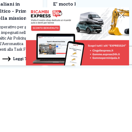
aliani in
E’ morto Francesco Guccini –
ltico – Primo
Addio ad un pezzo di storia
✕
ella missione
della musica
operativo per gli
Addio a Francesco Guccini. Il grande
i impegnati nella
cantautore è morto all’età di 86 anni
tic Air Policing. Due
nella sua casa di Pavana,
l’Aeronautica
sull’Appennino tosco-emiliano,
enti alla Task Force
circondato dall’affetto della moglie
 III”, sono decollati
Raffaella, della figlia Teresa e dei
Leggi Tutto
Leggi Tutto
06/08/2026
ai, in Lituania, dopo
familiari. La famiglia ha annunciato che i
 dal Combined Air
funerali si terranno in forma privata,
e (CAOC) della
nel pieno rispetto delle sue volontà,
n Germania, per
chiedendo riservatezza in questo
ivoli militari […]
momento di […]