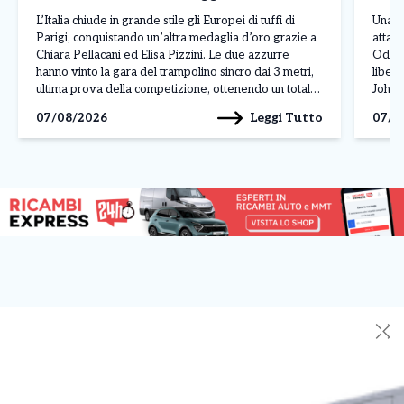
L’Italia chiude in grande stile gli Europei di tuffi di
Una n
Parigi, conquistando un’altra medaglia d’oro grazie a
attacc
Chiara Pellacani ed Elisa Pizzini. Le due azzurre
Odess
hanno vinto la gara del trampolino sincro dai 3 metri,
liber
ultima prova della competizione, ottenendo un totale
Johan
di 308,07 punti. Alle loro spalle si sono piazzate le
L’att
Leggi Tutto
07/08/2026
07/0
ucraine Ksenila Bochek […]
manda
✕