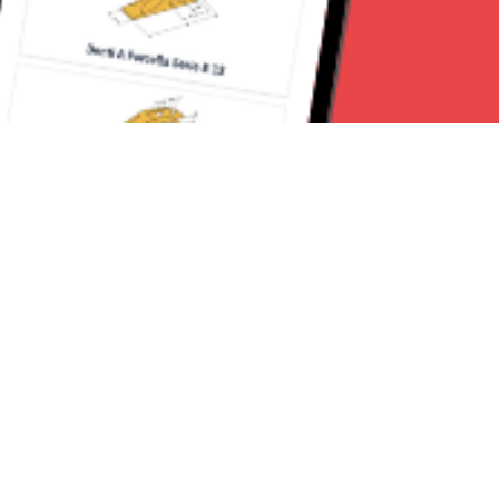
Seguici su:
Torino News 24
Lavora con noi
Chi Siamo