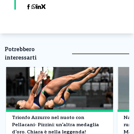
Potrebbero
interessarti
Trionfo Azzurro nel nuoto con
Nave
Pellacani- Pizzini: un’altra medaglia
russ
d’oro. Chiara è nella leggenda!
Mar